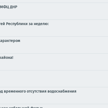
х МФЦ ДНР
тей Республики за неделю:
характером
района!
од временного отсутствия водоснабжения