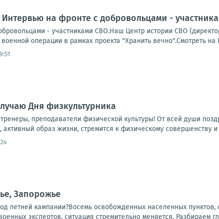
 Интервью на фронте с добровольцами - участник
обровольцами - участниками СВО.Наш Центр истории СВО (директор
военной операции в рамках проекта "Хранить вечно".Смотреть на 
9:51
случаю Дня физкультурника
тренеры, преподаватели физической культуры! От всей души позд
е, активный образ жизни, стремится к физическому совершенству и 
:24
ье, Запорожье
ход летней кампании?Восемь освобожденных населенных пунктов, о
 военных экспертов, ситуация стремительно меняется. Разбираем гл