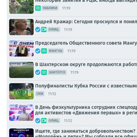
Некоторые занятия в РЦБС иногда выглядя
11:19
ПАБЛИКИ
Андрей Крамар: Сегодня проснулся и понял,
11:19
ОФИЦ.
Председатель Общественного совета Мангу
11:19
МАНГУШ
В Шахтерском округе продолжаются работы
11:19
ШАХТЁРСК
Полуфиналисты Кубка России с известным
11:12
СМИ
В День физкультурника сотрудник спецпод
для активистов «Движения первых» в рег
11:12
ОФИЦ.
Ищете, где заниматься добровольчеством? 
«Молодёжь и дети»? Мы собрали все офиц