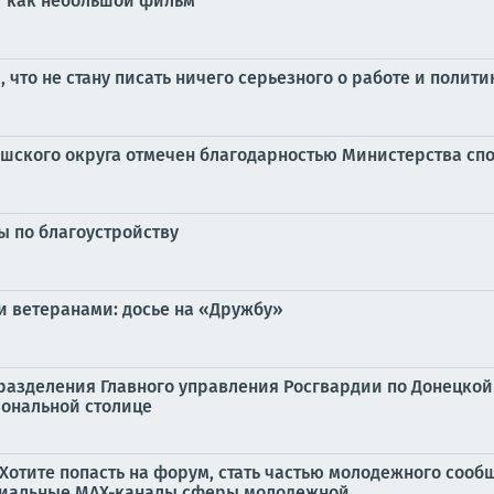
т как небольшой фильм
 что не стану писать ничего серьезного о работе и полити
шского округа отмечен благодарностью Министерства спо
 по благоустройству
и ветеранами: досье на «Дружбу»
разделения Главного управления Росгвардии по Донецко
иональной столице
Хотите попасть на форум, стать частью молодежного сооб
иальные MAX-каналы сферы молодежной...