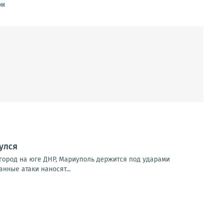
он
улся
город на юге ДНР, Мариуполь держится под ударами
нные атаки наносят...