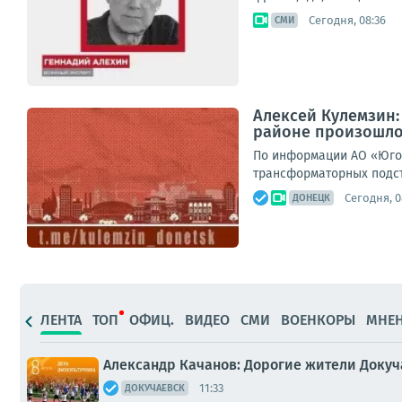
Сегодня, 08:36
СМИ
Алексей Кулемзин
районе произошло
По информации АО «Юго-
трансформаторных подст
Сегодня, 0
ДОНЕЦК
ЛЕНТА
ТОП
ОФИЦ.
ВИДЕО
СМИ
ВОЕНКОРЫ
МНЕ
Александр Качанов: Дорогие жители Докуча
11:33
ДОКУЧАЕВСК