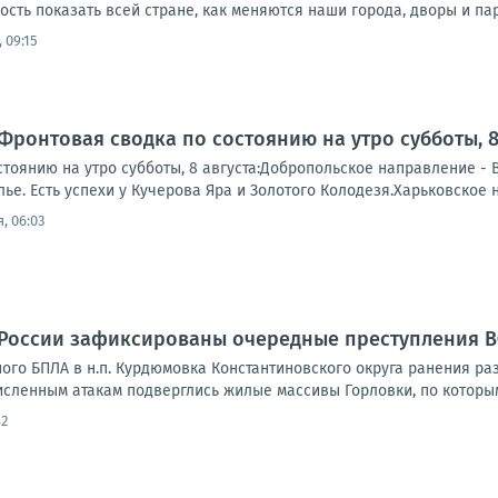
сть показать всей стране, как меняются наши города, дворы и пар
 09:15
Фронтовая сводка по состоянию на утро субботы, 8 
тоянию на утро субботы, 8 августа:Добропольское направление - 
е. Есть успехи у Кучерова Яра и Золотого Колодезя.Харьковское 
, 06:03
 России зафиксированы очередные преступления 
ного БПЛА в н.п. Курдюмовка Константиновского округа ранения ра
исленным атакам подверглись жилые массивы Горловки, по которым
42