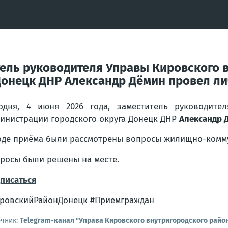
итель руководителя Управы Кировского 
Донецк ДНР Александр Дёмин провел л
одня, 4 июня 2026 года, заместитель руководите
инистрации городского округа Донецк ДНР
Александр 
оде приёма были рассмотрены вопросы жилищно-комму
росы были решены на месте.
писаться
ровскийРайонДонецк #Приемграждан
очник:
Telegram-канал "Управа Кировского внутригородского райо