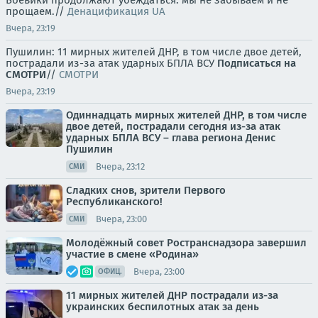
Боевики продолжают убеждаться: мы не забываем и не
прощаем.//
Денацификация UA
Вчера, 23:19
Пушилин: 11 мирных жителей ДНР, в том числе двое детей,
пострадали из-за атак ударных БПЛА ВСУ
Подписаться на
СМОТРИ
//
СМОТРИ
Вчера, 23:19
Одиннадцать мирных жителей ДНР, в том числе
двое детей, пострадали сегодня из-за атак
ударных БПЛА ВСУ – глава региона Денис
Пушилин
Вчера, 23:12
СМИ
Сладких снов, зрители Первого
Республиканского!
Вчера, 23:00
СМИ
Молодёжный совет Ространснадзора завершил
участие в смене «Родина»
Вчера, 23:00
ОФИЦ.
11 мирных жителей ДНР пострадали из-за
украинских беспилотных атак за день