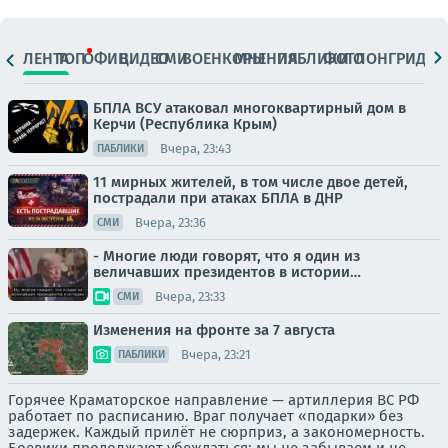
ЛЕНТА
ТОП
ОФИЦ.
ВИДЕО
СМИ
ВОЕНКОРЫ
МНЕНИЯ
ПАБЛИКИ
ФОТО
ЛОНГРИДЫ
БПЛА ВСУ атаковал многоквартирный дом в
Керчи (Республика Крым)
Вчера, 23:43
ПАБЛИКИ
11 мирных жителей, в том числе двое детей,
пострадали при атаках БПЛА в ДНР
Вчера, 23:36
СМИ
- Многие люди говорят, что я один из
величавших президентов в истории…
Вчера, 23:33
СМИ
Изменения на фронте за 7 августа
Вчера, 23:21
ПАБЛИКИ
Горячее Краматорское направление — артиллерия ВС РФ
работает по расписанию. Враг получает «подарки» без
задержек. Каждый прилёт не сюрприз, а закономерность.