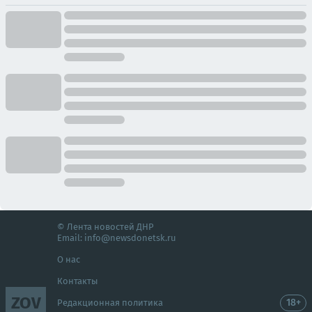
© Лента новостей ДНР
Email:
info@newsdonetsk.ru
О нас
Контакты
ZOV
18+
Редакционная политика