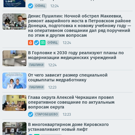
12:24
ОФИЦ.
Денис Пушилин: Ночной обстрел Макеевки,
ремонт аварийного моста в Петровском районе
Донецка, подготовка к новому учебному году —
на оперативном совещании дал ряд поручений
по этим и другим вопросам
12:24
ОФИЦ.
В Горловке к 2030 году реализуют планы по
модернизации медицинских учреждений
12:24
ПАБЛИКИ
От чего зависит размер специальной
соцвыплаты медработнику
12:23
ПАБЛИКИ
Глава округа Алексей Черкашин провел
оперативное совещание по актуальным
вопросам округа
12:23
СТАРОБЕШЕВО
В многоквартирном доме Кировского
устанавливают новый лифт