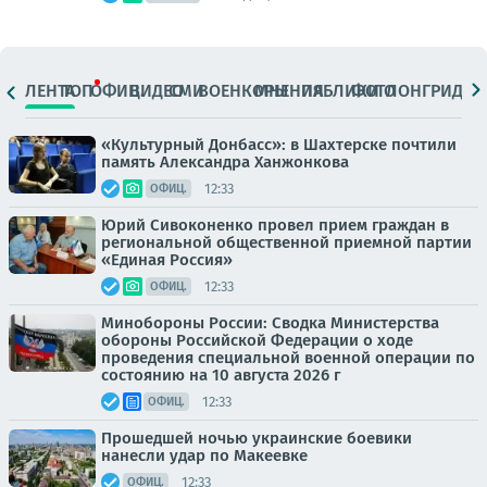
ЛЕНТА
ТОП
ОФИЦ.
ВИДЕО
СМИ
ВОЕНКОРЫ
МНЕНИЯ
ПАБЛИКИ
ФОТО
ЛОНГРИДЫ
«Культурный Донбасс»: в Шахтерске почтили
память Александра Ханжонкова
12:33
ОФИЦ.
Юрий Сивоконенко провел прием граждан в
региональной общественной приемной партии
«Единая Россия»
12:33
ОФИЦ.
Минобороны России: Сводка Министерства
обороны Российской Федерации о ходе
проведения специальной военной операции по
состоянию на 10 августа 2026 г
12:33
ОФИЦ.
Прошедшей ночью украинские боевики
нанесли удар по Макеевке
12:33
ОФИЦ.