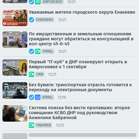
12:21
КИРОВСКОЕ
Уважаемые жители городского округа Енакиево
12:21
ЕНАКИЕВО
По имущественным и земельным отношениям
граждане могут обратиться за консультацией в
кол-центр 45-0-45
12:21
ОФИЦ.
Первый "IT-куб" в ДНР планируют открыть в
Амвросиевке к 1 сентября
12:21
СМИ
Без бумаги: транспортная отрасль готовится к
переходу на электронные документы
12:16
ОФИЦ.
Система поиска без вести пропавших: второе
совещание КСВО ДНР под руководством
Анжелики Байрачной
12:15
ПАБЛИКИ