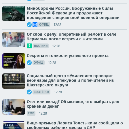
Минобороны России: Вооруженные Силы
Российской Федерации продолжают
проведение специальной военной операции
12:33
ОФИЦ.
От слов к делу: оперативный ремонт в селе
Чермалык после встречи с жителями
12:28
ПАБЛИКИ
Секреты и тонкости успешного проекта
12:28
ОФИЦ.
Социальный центр «Умиление» проводит
вебинары для опекунов и попечителей из
Шахтерского округа
12:28
ШАХТЁРСК
Счет или вклад? Объясняем, что выбрать для
хранения денег
12:28
СМИ
Вице-премьер Лариса Толстыкина сообщила о
свободных рабочих местах в ДНР