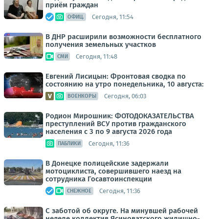
приём граждан
Сегодня, 11:54
ОФИЦ.
В ДНР расширили возможности бесплатного
получения земельных участков
Сегодня, 11:48
СМИ
Евгений Лисицын: Фронтовая сводка по
состоянию на утро понедельника, 10 августа:
Сегодня, 06:03
ВОЕНКОРЫ
Родион Мирошник: ФОТОДОКАЗАТЕЛЬСТВА
преступлений ВСУ против гражданского
населения с 3 по 9 августа 2026 года
Сегодня, 11:36
ПАБЛИКИ
В Донецке полицейские задержали
мотоциклиста, совершившего наезд на
сотрудника Госавтоинспекции
Сегодня, 11:36
СНЕЖНОЕ
С заботой об округе. На минувшей рабочей
неделе коллектив Ясиноватского жилищно-