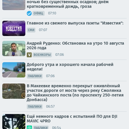
ночью без существенных осадков; днём
кратковременный дождь, гроза
07:10
ОФИЦ.
Главное из свежего выпуска газеты "Известия":
07:07
СМИ
Андрей Руденко: Обстановка на утро 10 августа
2026 года
07:06
ВОЕНКОРЫ
Доброго утра и хорошего начала рабочей
недели!
07:06
ПАБЛИКИ
В Макеевке временно перекрыт оживлённый
участок дороги от моста через реку Смолянка
до Чайкинского поста (по проспекту 250-летия
Донбасса)
06:57
ПАБЛИКИ
Ещё немного кадров с испытаний ПО для DJI
MAVIC 4PRO
06:54
ПАБЛИКИ