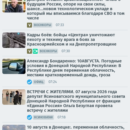
будущем России, опоре на свои силы,
шансе...новом технологическом укладе в
который мы вписываемся благодаря СВО в том
числе
07:33
ВОЕНКОРЫ
Кадры боёв: бойцы «Центра» уничтожают
пехоту и технику врага в боях за
Красноармейском и на Днепропетровщине
07:30
ВОЕНКОРЫ
Александр Бондаренко: 10АВГУСТА. Погодные
условия в Донецкой Народной Республике: В
Республике днем переменная облачность,
местами кратковременный дождь, гроза
07:24
ОФИЦ.
ВСТРЕЧИ С ЖИТЕЛЯМИ. 07 августа 2026 года
депутат Ясиноватского муниципального совета
Донецкой Народной Республики от фракции
«Единая Россия» Ольга Безуглая провела
встречу с жителями
07:18
ЯСИНОВАТАЯ
10 августа в Донецке:. переменная облачность,