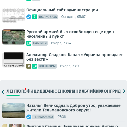
Официальный сайт администрации
Сегодня, 05:07
ВОЛНОВАХА
Русской армией был освобожден еще один
населенный пункт
Вчера, 23:24
ПАБЛИКИ
Александр Сладков: Канал «Украина пропадает
без вести»
Вчера, 23:30
ВОЕНКОРЫ
ЛЕНТА
ТОП
ОФИЦ.
ВИДЕО
СМИ
ВОЕНКОРЫ
МНЕНИЯ
ПАБЛИКИ
ФОТО
ЛОНГРИДЫ
Наталья Великодная: Доброе утро, уважаемые
жители Тельмановского округа!
07:36
ТЕЛЬМАНОВО
Дмитрий Стешин: Цивилизационное. Читаю о