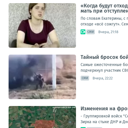
«Когда будут отход
мать при отступле
По словам Екатерины, с
отходе «всё сожгут». Се
Вчера, 21:18
СМИ
Тайный бросок бой
Самые ожесточенные бои
подчеркнул участник СВО
Вчера, 22:22
СМИ
Изменения на фрон
- Группировкой войск "
Зирка на стыке ДНР и Дн