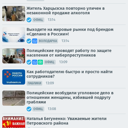
Житель Харцызска повторно уличен в
незаконной продаже алкоголя
13:14
ОФИЦ.
Выходите на мировые рынки под брендом
«Сделано в России»!
13:14
ВОЛОДАРКА
Полицейские проводят работу по защите
населения от киберпреступников
13:09
ОФИЦ.
Как работодателю быстро и просто найти
сотрудников?
13:09
ПАБЛИКИ
Полицейские возбудили уголовное дело в
отношении женщины, избившей подругу
граблями
13:08
ОФИЦ.
Наталья Бегуненко: Уважаемые жители
Петровского района