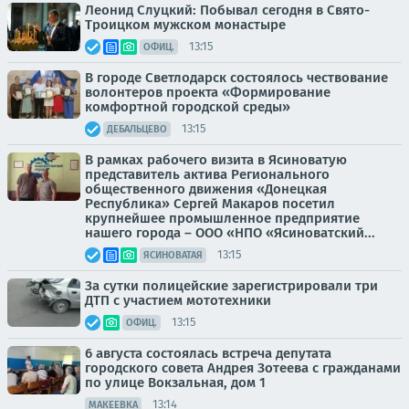
Леонид Слуцкий: Побывал сегодня в Свято-
Троицком мужском монастыре
13:15
ОФИЦ.
В городе Светлодарск состоялось чествование
волонтеров проекта «Формирование
комфортной городской среды»
13:15
ДЕБАЛЬЦЕВО
В рамках рабочего визита в Ясиноватую
представитель актива Регионального
общественного движения «Донецкая
Республика» Сергей Макаров посетил
крупнейшее промышленное предприятие
нашего города – ООО «НПО «Ясиноватский...
13:15
ЯСИНОВАТАЯ
За сутки полицейские зарегистрировали три
ДТП с участием мототехники
13:15
ОФИЦ.
6 августа состоялась встреча депутата
городского совета Андрея Зотеева с гражданами
по улице Вокзальная, дом 1
13:14
МАКЕЕВКА