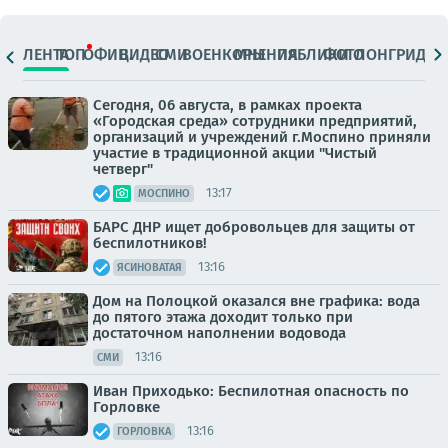
ЛЕНТА
ТОП
ОФИЦ.
ВИДЕО
СМИ
ВОЕНКОРЫ
МНЕНИЯ
ПАБЛИКИ
ФОТО
ЛОНГРИДЫ
Сегодня, 06 августа, в рамках проекта
«Городская среда» сотрудники предприятий,
организаций и учреждений г.Моспино приняли
участие в традиционной акции "Чистый
четверг"
13:17
МОСПИНО
БАРС ДНР ищет добровольцев для защиты от
беспилотников!
13:16
ЯСИНОВАТАЯ
Дом на Полоцкой оказался вне графика: вода
до пятого этажа доходит только при
достаточном наполнении водовода
13:16
СМИ
Иван Приходько: Беспилотная опасность по
Горловке
13:16
ГОРЛОВКА