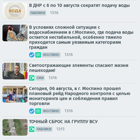
В ДНР с 6 по 10 августа сократят подачу воды
13:16
ПАБЛИКИ
В условиях сложной ситуации с
водоснабжением в г.Моспино, где подача воды
остается нестабильной, особенно тяжело
приходится самым уязвимым категориям
граждан
13:16
МОСПИНО
Светоотражающие элементы спасают жизни
пешеходам!
13:16
СМИ
Сегодня, 06 августа, в г. Моспино прошел
плановый рейд Народного контроля с целью
мониторинга цен и соблюдения правил
торговли
13:16
МОСПИНО
ТОЧНЫЙ СБРОС НА ГРУППУ ВСУ
13:15
ПАБЛИКИ