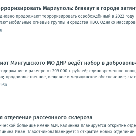
рроризировать Мариуполь: блэкаут в городе затян
дневно продолжают терроризировать освобождённый в 2022 году 
тают мобильные огневые группы и средства ПВО. Однако массирова
58
иат Мангушского МО ДНР ведёт набор в доброволь
одержание в размере от 209 000 т. рублей;-единовременное поощре
в;-продовольственное, вещевое и медицинское обеспечение;-стату
1:50
я отделение рассеянного склероза
ической больнице имени М.И. Калинина планируется открытие отд
линина Иван Плахотников.Планируется открытие новых отделений –.