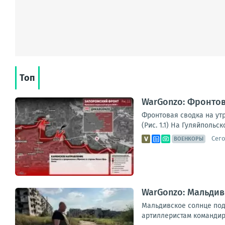
Топ
WarGonzo: Фронтова
Фронтовая сводка на ут
(Рис. 1.1) На Гуляйполь
Сего
ВОЕНКОРЫ
WarGonzo: Мальдив
Мальдивское солнце под
артиллеристам командир