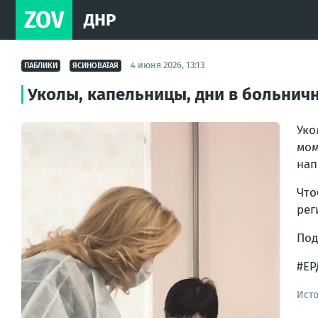
ZOV
ДНР
4 июня 2026, 13:13
ПАБЛИКИ
ЯСИНОВАТАЯ
Уколы, капельницы, дни в больнич
Уко
мом
нап
Что
рег
Под
#ЕР
Ист