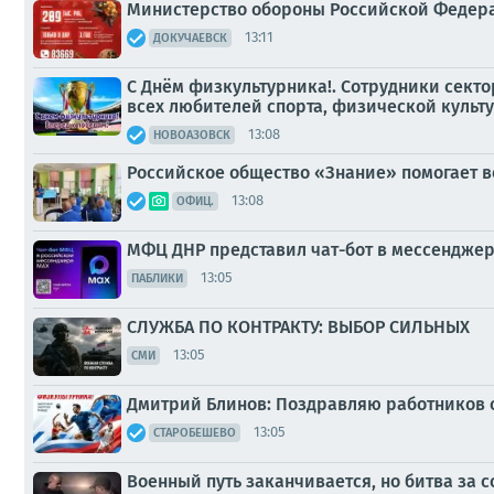
Министерство обороны Российской Федера
13:11
ДОКУЧАЕВСК
С Днём физкультурника!. Сотрудники сект
всех любителей спорта, физической культ
13:08
НОВОАЗОВСК
Российское общество «Знание» помогает в
13:08
ОФИЦ.
МФЦ ДНР представил чат-бот в мессендже
13:05
ПАБЛИКИ
СЛУЖБА ПО КОНТРАКТУ: ВЫБОР СИЛЬНЫХ
13:05
СМИ
Дмитрий Блинов: Поздравляю работников от
13:05
СТАРОБЕШЕВО
Военный путь заканчивается, но битва за 