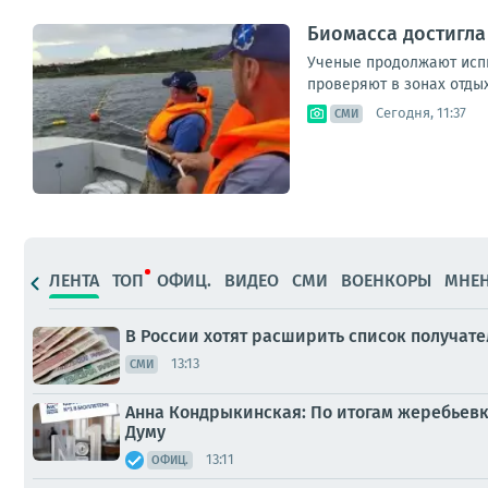
Биомасса достигла
Ученые продолжают испыт
проверяют в зонах отдых
Сегодня, 11:37
СМИ
ЛЕНТА
ТОП
ОФИЦ.
ВИДЕО
СМИ
ВОЕНКОРЫ
МНЕ
В России хотят расширить список получат
13:13
СМИ
Анна Кондрыкинская: По итогам жеребьевк
Думу
13:11
ОФИЦ.