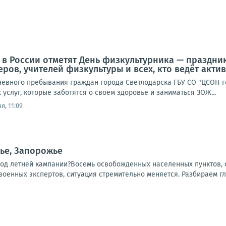
да в России отметят День физкультурника — празд
еров, учителей физкультуры и всех, кто ведёт акт
невного пребывания граждан города Светлодарска ГБУ СО "ЦСОН го
услуг, которые заботятся о своем здоровье и заниматься ЗОЖ...
я, 11:09
ье, Запорожье
ход летней кампании?Восемь освобожденных населенных пунктов, о
 военных экспертов, ситуация стремительно меняется. Разбираем гл