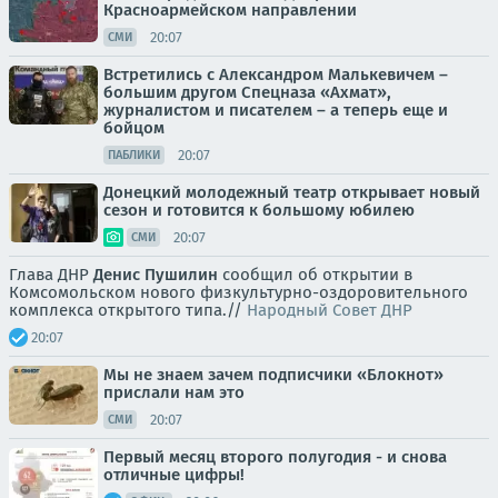
Красноармейском направлении
20:07
СМИ
Встретились с Александром Малькевичем –
большим другом Спецназа «Ахмат»,
журналистом и писателем – а теперь еще и
бойцом
20:07
ПАБЛИКИ
Донецкий молодежный театр открывает новый
сезон и готовится к большому юбилею
20:07
СМИ
Глава ДНР
Денис Пушилин
сообщил об открытии в
Комсомольском нового физкультурно-оздоровительного
комплекса открытого типа.//
Народный Совет ДНР
20:07
Мы не знаем зачем подписчики «Блокнот»
прислали нам это
20:07
СМИ
Первый месяц второго полугодия - и снова
отличные цифры!