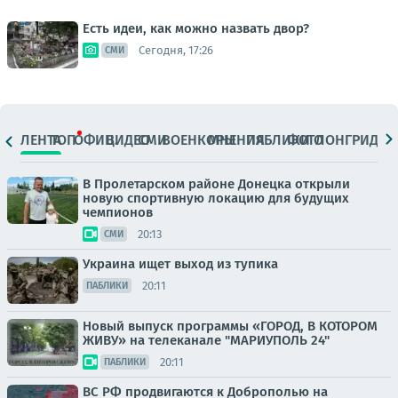
Есть идеи, как можно назвать двор?
Сегодня, 17:26
СМИ
ЛЕНТА
ТОП
ОФИЦ.
ВИДЕО
СМИ
ВОЕНКОРЫ
МНЕНИЯ
ПАБЛИКИ
ФОТО
ЛОНГРИДЫ
В Пролетарском районе Донецка открыли
новую спортивную локацию для будущих
чемпионов
20:13
СМИ
Украина ищет выход из тупика
20:11
ПАБЛИКИ
Новый выпуск программы «ГОРОД, В КОТОРОМ
ЖИВУ» на телеканале "МАРИУПОЛЬ 24"
20:11
ПАБЛИКИ
ВС РФ продвигаются к Доброполью на