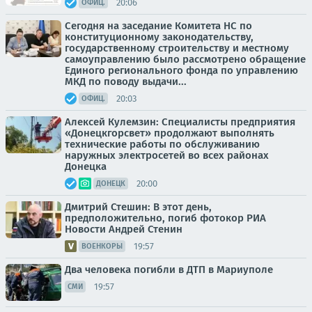
20:06
ОФИЦ.
Сегодня на заседание Комитета НС по
конституционному законодательству,
государственному строительству и местному
самоуправлению было рассмотрено обращение
Единого регионального фонда по управлению
МКД по поводу выдачи...
20:03
ОФИЦ.
Алексей Кулемзин: Специалисты предприятия
«Донецкгорсвет» продолжают выполнять
технические работы по обслуживанию
наружных электросетей во всех районах
Донецка
20:00
ДОНЕЦК
Дмитрий Стешин: В этот день,
предположительно, погиб фотокор РИА
Новости Андрей Стенин
19:57
ВОЕНКОРЫ
Два человека погибли в ДТП в Мариуполе
19:57
СМИ