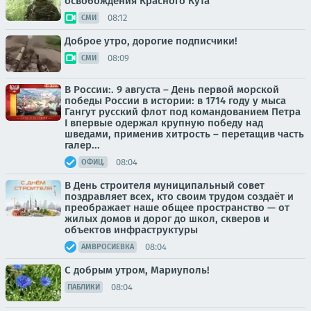
освобождения Красного Кута
08:12
СМИ
Доброе утро, дорогие подписчики!
08:09
СМИ
В России:. 9 августа – День первой морской
победы России в истории: в 1714 году у мыса
Гангут русский флот под командованием Петра
I впервые одержал крупную победу над
шведами, применив хитрость – перетащив часть
галер...
08:04
ОФИЦ.
В День строителя муниципальный совет
поздравляет всех, кто своим трудом создаёт и
преображает наше общее пространство — от
жилых домов и дорог до школ, скверов и
объектов инфраструктуры
08:04
АМВРОСИЕВКА
С добрым утром, Мариуполь!
08:04
ПАБЛИКИ