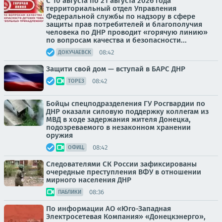
С 10 августа по 21 августа 2026 года
территориальный отдел Управления
Федеральной службы по надзору в сфере
защиты прав потребителей и благополучия
человека по ДНР проводит «горячую линию»
по вопросам качества и безопасности...
08:42
ДОКУЧАЕВСК
Защити свой дом — вступай в БАРС ДНР
08:42
ТОРЕЗ
Бойцы спецподразделения ГУ Росгвардии по
ДНР оказали силовую поддержку коллегам из
МВД в ходе задержания жителя Донецка,
подозреваемого в незаконном хранении
оружия
08:42
ОФИЦ.
Следователями СК России зафиксированы
очередные преступления ВФУ в отношении
мирного населения ДНР
08:36
ПАБЛИКИ
По информации АО «Юго-Западная
Электросетевая Компания» «Донецкэнерго»,