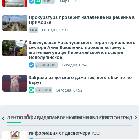
Вчера, 18:33
ОФИЦ.
Прокуратура проверит нападение на ребенка в
Приморье
Сегодня, 07:31
СМИ
Заведующая Новолуганского территориального
сектора Анна Коваленко провела встречу с
жителями улицы Первомайской в посёлке
Новолуганское
Сегодня, 07:48
ДЕБАЛЬЦЕВО
Забрала из детского дома тех, кого обычно не
берут
Сегодня, 07:52
ПАБЛИКИ
ЛЕНТА
ТОП
ОФИЦ.
ВИДЕО
СМИ
ВОЕНКОРЫ
МНЕНИЯ
ПАБЛИКИ
ФОТО
ЛОНГРИДЫ
Информация от диспетчера РЭС: