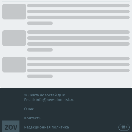
© Лента новостей ДНР
Email:
info@newsdonetsk.ru
О нас
Контакты
ZOV
18+
Редакционная политика