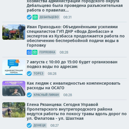
хозяйства администрации городского округа
Дебальцево была проведена разъяснительная
работа о правилах...
08:31
ДЕБАЛЬЦЕВО
Иван Приходько: Объединёнными усилиями
специалистов ГУП ДНР «Вода Донбасса» и
экспертов из Кузбасса продолжается работа по
обеспечению бесперебойной подачи воды в
Горловку
08:28
ГОРЛОВКА
7 августа с 10:00 до 15:00 будет организован
подвоз воды по адресам:
08:28
ТОРЕЗ
Как людям с инвалидностью компенсировать
расходы на ОСАГО
08:28
КРАСНЫЙ ЛИМАН
Елена Рязанцева: Сегодня Управой
Пролетарского внутригородского района
ведутся работы по покосу травы вдоль дорог по
ул. Филатова - ул. Шахтная
08:27
ДОНЕЦК