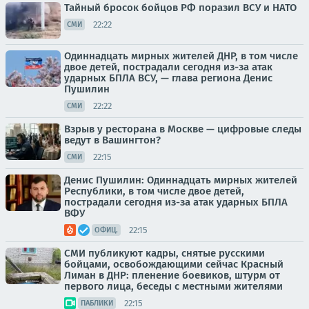
Тайный бросок бойцов РФ поразил ВСУ и НАТО
22:22
СМИ
Одиннадцать мирных жителей ДНР, в том числе
двое детей, пострадали сегодня из-за атак
ударных БПЛА ВСУ, — глава региона Денис
Пушилин
22:22
СМИ
Взрыв у ресторана в Москве — цифровые следы
ведут в Вашингтон?
22:15
СМИ
Денис Пушилин: Одиннадцать мирных жителей
Республики, в том числе двое детей,
пострадали сегодня из-за атак ударных БПЛА
ВФУ
22:15
ОФИЦ.
СМИ публикуют кадры, снятые русскими
бойцами, освобождающими сейчас Красный
Лиман в ДНР: пленение боевиков, штурм от
первого лица, беседы с местными жителями
22:15
ПАБЛИКИ