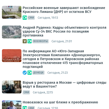
Российские военные завершают освобождение
Красного Лимана (ДНР) от остатков ВСУ
Сегодня, 19:13
СМИ
Андрей Руденко: Кадры объективного контроля
ударов Су-34 ВКС России по позициям
противника
Сегодня, 21:01
ВОЕНКОРЫ
По информации АО «Юго-Западная
Электросетевая Компания» «Донецкэнерго»,
сегодня в Петровском и Кировском районах
плановое отключение 415 трансформаторных
подстанций
Сегодня, 21:23
ДОНЕЦК
Взрыв у ресторана в Москве — цифровые следы
ведут в Вашингтон?
Сегодня, 22:15
СМИ
Новоазовск на шаг ближе к преображению
Сегодня, 17:10
СМИ