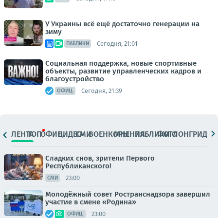
У Украины всё ещё достаточно генерации на
зиму
Сегодня, 21:01
ПАБЛИКИ
Социальная поддержка, новые спортивные
объекты, развитие управленческих кадров и
благоустройство
Сегодня, 21:39
ОФИЦ.
ЛЕНТА
ТОП
ОФИЦ.
ВИДЕО
СМИ
ВОЕНКОРЫ
МНЕНИЯ
ПАБЛИКИ
ФОТО
ЛОНГРИДЫ
Сладких снов, зрители Первого
Республиканского!
23:00
СМИ
Молодёжный совет Ространснадзора завершил
участие в смене «Родина»
23:00
ОФИЦ.