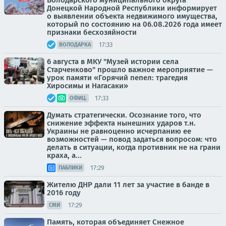
Володарского муниципального округа
Донецкой Народной Республики информирует
о выявлении объекта недвижимого имущества,
который по состоянию на 06.08.2026 года имеет
признаки бесхозяйности
17:33
ВОЛОДАРКА
6 августа в МКУ "Музей истории села
Старченково" прошло важное мероприятие —
урок памяти «Горячий пепел: трагедия
Хиросимы и Нагасаки»
17:33
ОФИЦ.
Думать стратегически. Осознание того, что
снижение эффекта нынешних ударов т.н.
Украины не равноценно исчерпанию ее
возможностей — повод задаться вопросом: что
делать в ситуации, когда противник не на грани
краха, а...
17:29
ПАБЛИКИ
Жителю ДНР дали 11 лет за участие в банде в
2016 году
17:29
СМИ
Память, которая объединяет Снежное