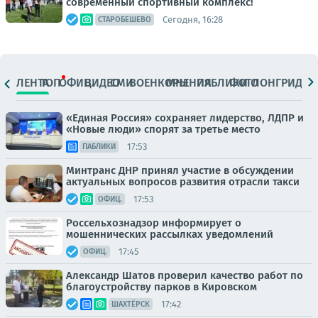
современный спортивный комплекс!
Сегодня, 16:28
СТАРОБЕШЕВО
ЛЕНТА
ТОП
ОФИЦ.
ВИДЕО
СМИ
ВОЕНКОРЫ
МНЕНИЯ
ПАБЛИКИ
ФОТО
ЛОНГРИДЫ
«Единая Россия» сохраняет лидерство, ЛДПР и
«Новые люди» спорят за третье место
17:53
ПАБЛИКИ
Минтранс ДНР принял участие в обсуждении
актуальных вопросов развития отрасли такси
17:53
ОФИЦ.
Россельхознадзор информирует о
мошеннических рассылках уведомлений
17:45
ОФИЦ.
Александр Шатов проверил качество работ по
благоустройству парков в Кировском
17:42
ШАХТЁРСК