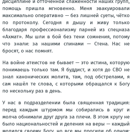
дисциплине и отточенной слаженности наших групп,
помощь пришла мгновенно. Меня эвакуировали
максимально оперативно — без лишней суеты, чётко
по протоколу. Сегодня я дышу и живу только
благодаря профессионализму парней из спецназа
«Ахмат». Мы шли в бой без тени сомнения, потому
что знали: за нашими спинами — Стена. Нас не
бросят, о нас помнят.
На войне атеистов не бывает — это истина, которую
понимаешь только там. Я буддист, и хотя до СВО не
знал канонических молитв, там, под обстрелами, я
сам нашёл те слова, с которыми обращался к Богу
по нескольку раз в день.
У нас в подразделении была священная традиция:
перед каждым штурмом мы собирались в круг и
молча обнимали друг друга за плечи. В этом кругу не
было национальностей и деления на веры — каждый
молился своему Богу, но все мы просили об одном: