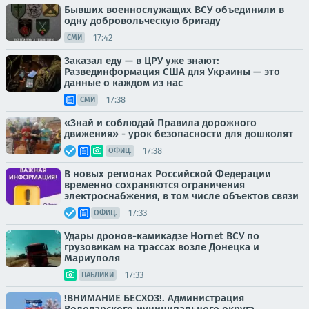
Бывших военнослужащих ВСУ объединили в
одну добровольческую бригаду
17:42
СМИ
Заказал еду — в ЦРУ уже знают:
Развединформация США для Украины — это
данные о каждом из нас
17:38
СМИ
«Знай и соблюдай Правила дорожного
движения» - урок безопасности для дошколят
17:38
ОФИЦ.
В новых регионах Российской Федерации
временно сохраняются ограничения
электроснабжения, в том числе объектов связи
17:33
ОФИЦ.
Удары дронов-камикадзе Hornet ВСУ по
грузовикам на трассах возле Донецка и
Мариуполя
17:33
ПАБЛИКИ
!ВНИМАНИЕ БЕСХОЗ!. Администрация