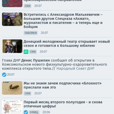
20:07
СМИ
Встретились с Александром Малькевичем –
большим другом Спецназа «Ахмат»,
журналистом и писателем – а теперь еще и
бойцом
20:07
ПАБЛИКИ
Донецкий молодежный театр открывает новый
сезон и готовится к большому юбилею
20:07
СМИ
Глава ДНР
Денис Пушилин
сообщил об открытии в
Комсомольском нового физкультурно-оздоровительного
комплекса открытого типа.//
Народный Совет ДНР
20:07
Мы не знаем зачем подписчики «Блокнот»
прислали нам это
20:07
СМИ
Первый месяц второго полугодия - и снова
отличные цифры!
20:06
ОФИЦ.