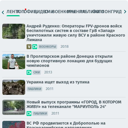
ЛЕНТА
ТОП
ОФИЦ.
ВИДЕО
СМИ
ВОЕНКОРЫ
МНЕНИЯ
ПАБЛИКИ
ФОТО
ЛОНГРИДЫ
Андрей Руденко: Операторы FPV-дронов войск
беспилотных систем в составе ГрВ «Запад»
уничтожили живую силу ВСУ в районе Красного
Лимана
20:18
ВОЕНКОРЫ
В Пролетарском районе Донецка открыли
новую спортивную локацию для будущих
чемпионов
20:13
СМИ
Украина ищет выход из тупика
20:11
ПАБЛИКИ
Новый выпуск программы «ГОРОД, В КОТОРОМ
ЖИВУ» на телеканале "МАРИУПОЛЬ 24"
20:11
ПАБЛИКИ
ВС РФ продвигаются к Доброполью на
Красноармейском направлении