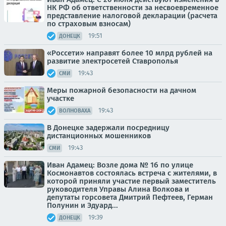
НК РФ об ответственности за несвоевременное
представление налоговой декларации (расчета
по страховым взносам)
19:51
ДОНЕЦК
«Россети» направят более 10 млрд рублей на
развитие электросетей Ставрополья
19:43
СМИ
Меры пожарной безопасности на дачном
участке
19:43
ВОЛНОВАХА
В Донецке задержали посредницу
дистанционных мошенников
19:43
СМИ
Иван Адамец: Возле дома № 1б по улице
Космонавтов состоялась встреча с жителями, в
которой приняли участие первый заместитель
руководителя Управы Алина Волкова и
депутаты горсовета Дмитрий Пефтеев, Герман
Полунин и Эдуард...
19:39
ДОНЕЦК