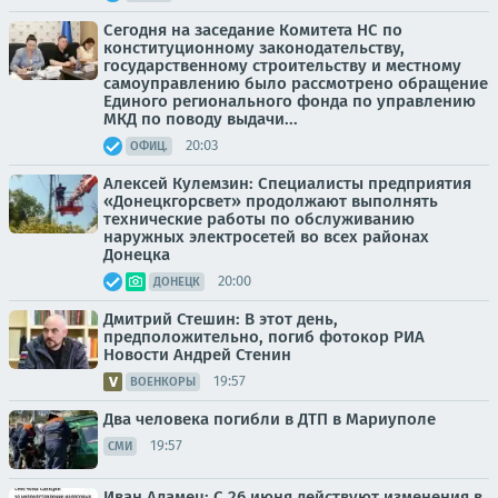
Сегодня на заседание Комитета НС по
конституционному законодательству,
государственному строительству и местному
самоуправлению было рассмотрено обращение
Единого регионального фонда по управлению
МКД по поводу выдачи...
20:03
ОФИЦ.
Алексей Кулемзин: Специалисты предприятия
«Донецкгорсвет» продолжают выполнять
технические работы по обслуживанию
наружных электросетей во всех районах
Донецка
20:00
ДОНЕЦК
Дмитрий Стешин: В этот день,
предположительно, погиб фотокор РИА
Новости Андрей Стенин
19:57
ВОЕНКОРЫ
Два человека погибли в ДТП в Мариуполе
19:57
СМИ
Иван Адамец: С 26 июня действуют изменения в