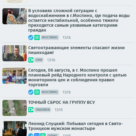
В условиях сложной ситуации с
водоснабжением в г.Моспино, где подача воды
остается нестабильной, особенно тяжело
приходится самым уязвимым категориям
граждан
13:16
МОСПИНО
Светоотражающие элементы спасают жизни
пешеходам!
13:16
СМИ
Сегодня, 06 августа, в г. Моспино прошел
плановый рейд Народного контроля с целью
мониторинга цен и соблюдения правил
торговли
13:16
МОСПИНО
ТОЧНЫЙ СБРОС НА ГРУППУ ВСУ
13:15
ПАБЛИКИ
Леонид Слуцкий: Побывал сегодня в Свято-
Троицком мужском монастыре
13:15
ОФИЦ.