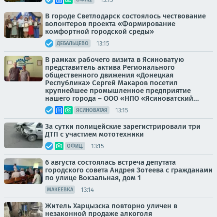
В городе Светлодарск состоялось чествование
волонтеров проекта «Формирование
комфортной городской среды»
13:15
ДЕБАЛЬЦЕВО
В рамках рабочего визита в Ясиноватую
представитель актива Регионального
общественного движения «Донецкая
Республика» Сергей Макаров посетил
крупнейшее промышленное предприятие
нашего города – ООО «НПО «Ясиноватский...
13:15
ЯСИНОВАТАЯ
За сутки полицейские зарегистрировали три
ДТП с участием мототехники
13:15
ОФИЦ.
6 августа состоялась встреча депутата
городского совета Андрея Зотеева с гражданами
по улице Вокзальная, дом 1
13:14
МАКЕЕВКА
Житель Харцызска повторно уличен в
незаконной продаже алкоголя