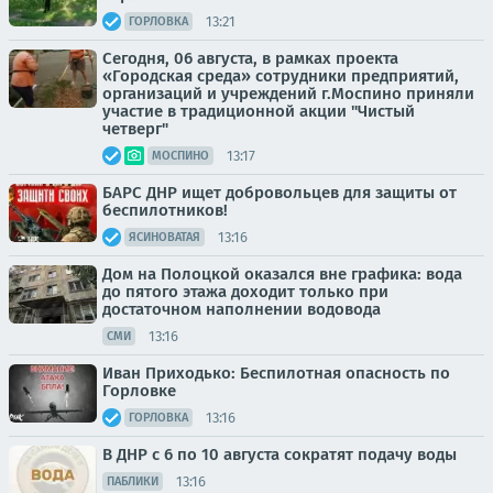
13:21
ГОРЛОВКА
Сегодня, 06 августа, в рамках проекта
«Городская среда» сотрудники предприятий,
организаций и учреждений г.Моспино приняли
участие в традиционной акции "Чистый
четверг"
13:17
МОСПИНО
БАРС ДНР ищет добровольцев для защиты от
беспилотников!
13:16
ЯСИНОВАТАЯ
Дом на Полоцкой оказался вне графика: вода
до пятого этажа доходит только при
достаточном наполнении водовода
13:16
СМИ
Иван Приходько: Беспилотная опасность по
Горловке
13:16
ГОРЛОВКА
В ДНР с 6 по 10 августа сократят подачу воды
13:16
ПАБЛИКИ