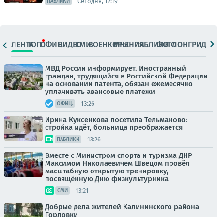
Сегодня, 12:19
ПАБЛИКИ
ЛЕНТА
ТОП
ОФИЦ.
ВИДЕО
СМИ
ВОЕНКОРЫ
МНЕНИЯ
ПАБЛИКИ
ФОТО
ЛОНГРИДЫ
МВД России информирует. Иностранный
граждан, трудящийся в Российской Федерации
на основании патента, обязан ежемесячно
уплачивать авансовые платежи
13:26
ОФИЦ.
Ирина Куксенкова посетила Тельманово:
стройка идёт, больница преображается
13:26
ПАБЛИКИ
Вместе с Министром спорта и туризма ДНР
Максимом Николаевичем Швецом провёл
масштабную открытую тренировку,
посвящённую Дню физкультурника
13:21
СМИ
Добрые дела жителей Калининского района
Горловки