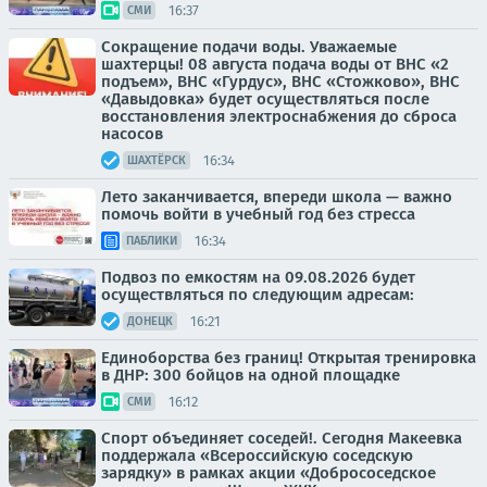
16:37
СМИ
Сокращение подачи воды. Уважаемые
шахтерцы! 08 августа подача воды от ВНС «2
подъем», ВНС «Гурдус», ВНС «Стожково», ВНС
«Давыдовка» будет осуществляться после
восстановления электроснабжения до сброса
насосов
16:34
ШАХТЁРСК
Лето заканчивается, впереди школа — важно
помочь войти в учебный год без стресса
16:34
ПАБЛИКИ
Подвоз по емкостям на 09.08.2026 будет
осуществляться по следующим адресам:
16:21
ДОНЕЦК
Единоборства без границ! Открытая тренировка
в ДНР: 300 бойцов на одной площадке
16:12
СМИ
Спорт объединяет соседей!. Сегодня Макеевка
поддержала «Всероссийскую соседскую
зарядку» в рамках акции «Добрососедское