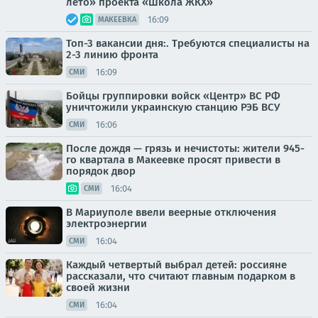
лето» проекта «Школа ЖКХ»
16:09
МАКЕЕВКА
Топ-3 вакансии дня:. Требуются специалисты на
2-3 линию фронта
16:09
СМИ
Бойцы группировки войск «Центр» ВС РФ
уничтожили украинскую станцию РЭБ ВСУ
16:06
СМИ
После дождя — грязь и нечистоты: жители 945-
го квартала в Макеевке просят привести в
порядок двор
16:04
СМИ
В Мариуполе ввели веерные отключения
электроэнергии
16:04
СМИ
Каждый четвертый выбрал детей: россияне
рассказали, что считают главным подарком в
своей жизни
16:04
СМИ