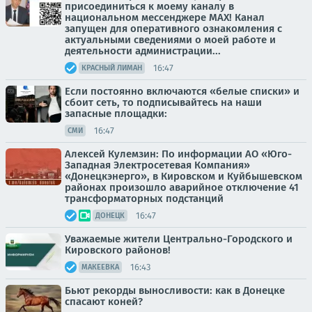
присоединиться к моему каналу в
национальном мессенджере MAX! Канал
запущен для оперативного ознакомления с
актуальными сведениями о моей работе и
деятельности администрации...
16:47
КРАСНЫЙ ЛИМАН
Если постоянно включаются «белые списки» и
сбоит сеть, то подписывайтесь на наши
запасные площадки:
16:47
СМИ
Алексей Кулемзин: По информации АО «Юго-
Западная Электросетевая Компания»
«Донецкэнерго», в Кировском и Куйбышевском
районах произошло аварийное отключение 41
трансформаторных подстанций
16:47
ДОНЕЦК
Уважаемые жители Центрально-Городского и
Кировского районов!
16:43
МАКЕЕВКА
Бьют рекорды выносливости: как в Донецке
спасают коней?