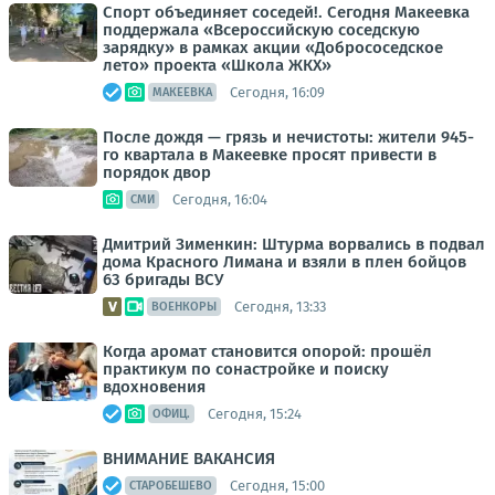
Спорт объединяет соседей!. Сегодня Макеевка
поддержала «Всероссийскую соседскую
зарядку» в рамках акции «Добрососедское
лето» проекта «Школа ЖКХ»
Сегодня, 16:09
МАКЕЕВКА
После дождя — грязь и нечистоты: жители 945-
го квартала в Макеевке просят привести в
порядок двор
Сегодня, 16:04
СМИ
Дмитрий Зименкин: Штурма ворвались в подвал
дома Красного Лимана и взяли в плен бойцов
63 бригады ВСУ
Сегодня, 13:33
ВОЕНКОРЫ
Когда аромат становится опорой: прошёл
практикум по сонастройке и поиску
вдохновения
Сегодня, 15:24
ОФИЦ.
ВНИМАНИЕ ВАКАНСИЯ
Сегодня, 15:00
СТАРОБЕШЕВО