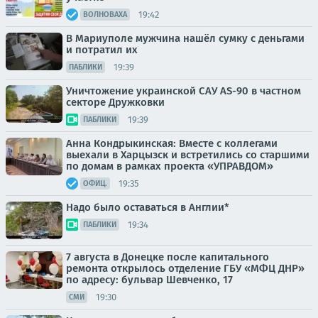
19:42
ВОЛНОВАХА
В Мариуполе мужчина нашёл сумку с деньгами
и потратил их
19:39
ПАБЛИКИ
Уничтожение украинской САУ AS-90 в частном
секторе Дружковки
19:39
ПАБЛИКИ
Анна Кондрыкинская: Вместе с коллегами
выехали в Харцызск и встретились со старшими
по домам в рамках проекта «УПРАВДОМ»
19:35
ОФИЦ.
Надо было оставаться в Англии*
19:34
ПАБЛИКИ
7 августа в Донецке после капитального
ремонта открылось отделение ГБУ «МФЦ ДНР»
по адресу: бульвар Шевченко, 17
19:30
СМИ