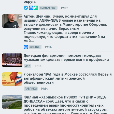
округа
19:19
ЯСИНОВАТАЯ
Артём Шейнин: Вчера, комментируя для
издания ANNA-NEWS новые назначения на
высшие должности в Министерстве Обороны,
озвученные лично Верховным
Главнокомандующим, я среди прочего
подчеркнул, что формат этих назначений на
мой...
19:14
МНЕНИЯ
Донецкая филармония помогает молодым
музыкантам сделать первые шаги в профессии
19:14
СМИ
7 сентября 1941 года в Москве состоялся Первый
антифашистский митинг женской
общественности
19:14
ПАБЛИКИ
Филиал «Харцызское ПУВКХ» ГУП ДНР «ВОДА
ДОНБАССА» сообщает, что в связи с
проведением аварийно-восстановительных
работ на объектах энергетической структуры,
график подачи воды на г. Харцызск, п. Горное,