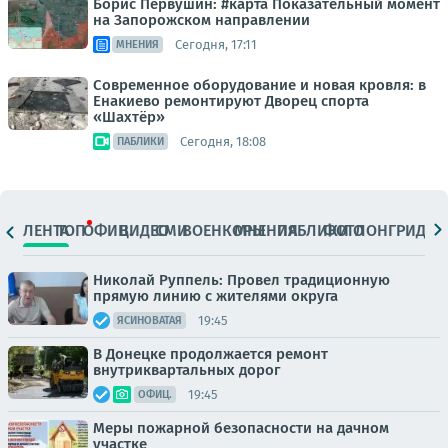
Борис Первушин: #карта Показательный момент
на Запорожском направлении
Сегодня, 17:11
МНЕНИЯ
Современное оборудование и новая кровля: в
Енакиево ремонтируют Дворец спорта
«Шахтёр»
Сегодня, 18:08
ПАБЛИКИ
ЛЕНТА
ТОП
ОФИЦ.
ВИДЕО
СМИ
ВОЕНКОРЫ
МНЕНИЯ
ПАБЛИКИ
ФОТО
ЛОНГРИДЫ
Николай Руппель: Провел традиционную
прямую линию с жителями округа
19:45
ЯСИНОВАТАЯ
В Донецке продолжается ремонт
внутриквартальных дорог
19:45
ОФИЦ.
Меры пожарной безопасности на дачном
участке