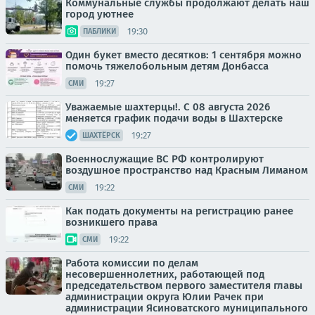
Коммунальные службы продолжают делать наш
город уютнее
19:30
ПАБЛИКИ
Один букет вместо десятков: 1 сентября можно
помочь тяжелобольным детям Донбасса
19:27
СМИ
Уважаемые шахтерцы!. С 08 августа 2026
меняется график подачи воды в Шахтерске
19:27
ШАХТЁРСК
Военнослужащие ВС РФ контролируют
воздушное пространство над Красным Лиманом
19:22
СМИ
Как подать документы на регистрацию ранее
возникшего права
19:22
СМИ
Работа комиссии по делам
несовершеннолетних, работающей под
председательством первого заместителя главы
администрации округа Юлии Рачек при
администрации Ясиноватского муниципального