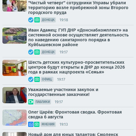
"Чистый четверг" сотрудники Управы убрали
территорию возле прибрежной зоны Второго
городского пруда
19:18
ДОНЕЦК
Иван Адамец: ГУП ДНР «Донснабкомплект» на
системной основе осуществляет деятельность
по наведению санитарного порядка в
Куйбышевском районе
19:17
ДОНЕЦК
Шесть детских культурно-просветительских
центров будут открыты в ДНР до конца 2026
года в рамках нацпроекта «Семья»
19:17
ОФИЦ.
Уважаемые участники закупок и
государственные заказчики!
19:17
ПАБЛИКИ
Олег Царёв: Фронтовая сводка. Фронтовая
сводка 6 августа
19:13
МНЕНИЯ
Новый дом для юных талантов: Смоленск