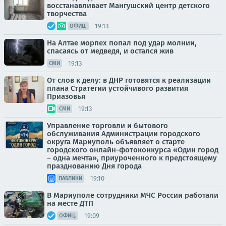
восстанавливает Мангушский центр детского
творчества
19:13
ОФИЦ.
На Алтае морпех попал под удар молнии,
спасаясь от медведя, и остался жив
19:13
СМИ
От слов к делу: в ДНР готовятся к реализации
плана Стратегии устойчивого развития
Приазовья
19:13
СМИ
Управление торговли и бытового
обслуживания Администрации городского
округа Мариуполь объявляет о старте
городского онлайн-фотоконкурса «Один город
– одна мечта», приуроченного к предстоящему
празднованию Дня города
19:10
ПАБЛИКИ
В Мариуполе сотрудники МЧС России работали
на месте ДТП
19:09
ОФИЦ.