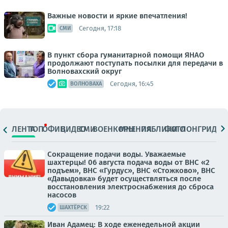
Важные новости и яркие впечатления!
Сегодня, 17:18
СМИ
В пункт сбора гуманитарной помощи ЯНАО
продолжают поступать посылки для передачи в
Волновахский округ
Сегодня, 16:45
ВОЛНОВАХА
ЛЕНТА
ТОП
ОФИЦ.
ВИДЕО
СМИ
ВОЕНКОРЫ
МНЕНИЯ
ПАБЛИКИ
ФОТО
ЛОНГРИДЫ
Сокращение подачи воды. Уважаемые
шахтерцы! 06 августа подача воды от ВНС «2
подъем», ВНС «Гурдус», ВНС «Стожково», ВНС
«Давыдовка» будет осуществляться после
восстановления электроснабжения до сброса
насосов
19:22
ШАХТЁРСК
Иван Адамец: В ходе еженедельной акции