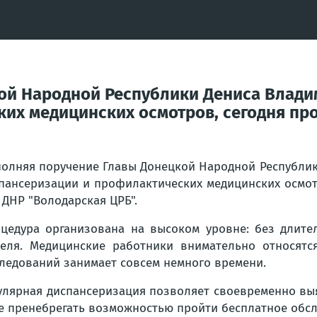
ой Народной Республики Дениса Влад
их медицинских осмотров, сегодня пр
олняя поручение Главы Донецкой Народной Республи
пансеризации и профилактических медицинских осмот
 ДНР "Володарская ЦРБ".
цедура организована на высоком уровне: без длите
еля. Медицинские работники внимательно относятс
ледований занимает совсем немного времени.
улярная диспансеризация позволяет своевременно выя
не пренебрегать возможностью пройти бесплатное обс