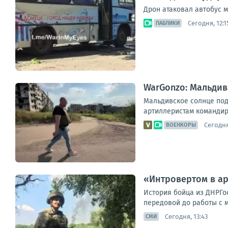
Дрон атаковал автобус 
Сегодня, 12:1
ПАБЛИКИ
WarGonzo: Мальдив
Мальдивское солнце под
артиллеристам командир
Сегодня
ВОЕНКОРЫ
«Интровертом в а
История бойца из ДНРГо
передовой до работы с 
Сегодня, 13:43
СМИ