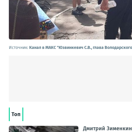
Источник:
Канал в МАКС "Юзвинкевич С.В., глава Володарског
Топ
Дмитрий Зименкин: