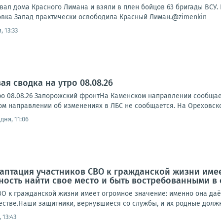
вал дома Красного Лимана и взяли в плен бойцов 63 бригады ВСУ.
овка Запад практически освободила Красный Лиман.@zimenkin
, 13:33
я сводка на утро 08.08.26
ро 08.08.26 Запорожский фронтНа Каменском направлении сообща
ском направлении об изменениях в ЛБС не сообщается. На Ореховск
дня, 11:06
аптация участников СВО к гражданской жизни имее
ость найти свое место и быть востребованными в
ВО к гражданской жизни имеет огромное значение: именно она даё
стве.Наши защитники, вернувшиеся со службы, и их родные должны
 13:43