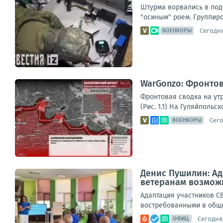
Штурма ворвались в под
"осиным" роем. Группир
Сегодня
ВОЕНКОРЫ
WarGonzo: Фронтова
Фронтовая сводка на ут
(Рис. 1.1) На Гуляйполь
Сего
ВОЕНКОРЫ
Денис Пушилин: Ад
ветеранам возможн
Адаптация участников С
востребованными в обще
Сегодня,
ОФИЦ.