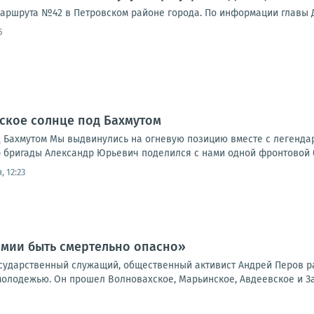
маршрута №42 в Петровском районе города. По информации главы Д
5
ское солнце под Бахмутом
 Бахмутом Мы выдвинулись на огневую позицию вместе с легендар
 бригады Александр Юрьевич поделился с нами одной фронтовой ба
, 12:23
рмии быть смертельно опасно»
сударственный служащий, общественный активист Андрей Перов ра
молодежью. Он прошел Волновахское, Марьинское, Авдеевское и За