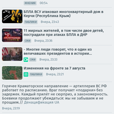
00:54
МНЕНИЯ
БПЛА ВСУ атаковал многоквартирный дом в
Керчи (Республика Крым)
Вчера, 23:43
ПАБЛИКИ
11 мирных жителей, в том числе двое детей,
пострадали при атаках БПЛА в ДНР
Вчера, 23:36
СМИ
- Многие люди говорят, что я один из
величавших президентов в истории…
Вчера, 23:33
СМИ
Изменения на фронте за 7 августа
Вчера, 23:21
ПАБЛИКИ
Горячее Краматорское направление — артиллерия ВС РФ
работает по расписанию. Враг получает «подарки» без
задержек. Каждый прилёт не сюрприз, а закономерность.
Боевики продолжают убеждаться: мы не забываем и не
прощаем.//
Денацификация UA
Вчера, 23:19