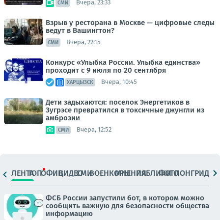
Вчера, 23:33
СМИ
Взрыв у ресторана в Москве — цифровые следы
ведут в Вашингтон?
Вчера, 22:15
СМИ
Конкурс «Улыбка России. Улыбка единства»
проходит с 9 июля по 20 сентября
Вчера, 10:45
ХАРЦЫЗСК
Дети задыхаются: поселок Энергетиков в
Зугрэсе превратился в токсичные джунгли из
амброзии
Вчера, 12:52
СМИ
ЛЕНТА
ТОП
ОФИЦ.
ВИДЕО
СМИ
ВОЕНКОРЫ
МНЕНИЯ
ПАБЛИКИ
ФОТО
ЛОНГРИДЫ
ФСБ России запустили бот, в котором можно
сообщить важную для безопасности общества
информацию