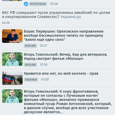
05:06
ВОЛНОВАХА
ВКС РФ совершают пуски управляемых авиабомб по целям
в оккупированном Славянске//
Украина.ру
04:36
Борис Первушин: Ореховское направление
вообще бессмысленно читать по принципу
"взяли ещё одно село"
02:27
МНЕНИЯ
Игорь Гомольский: Вечер, бар для ветеранов.
Народ смотрит фильм «Малыш»
01:18
МНЕНИЯ
Нравится или нет, но мой коллега - прав
01:00
ПАБЛИКИ
Игорь Гомольский: К хору фронтовиков,
которые не согласны с Пучковым насчет
фильма «Малыш», внезапно примазался
комнатный гусар Роман Антоновский, который,
в данном случае, вообще для всех участников
дискуссии является...