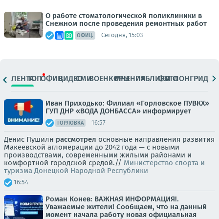
О работе стоматологической поликлиники в
Снежном после проведения ремонтных работ
Сегодня, 15:03
ОФИЦ.
ЛЕНТА
ТОП
ОФИЦ.
ВИДЕО
СМИ
ВОЕНКОРЫ
МНЕНИЯ
ПАБЛИКИ
ФОТО
ЛОНГРИДЫ
Иван Приходько: Филиал «Горловское ПУВКХ»
ГУП ДНР «ВОДА ДОНБАССА» информирует
16:57
ГОРЛОВКА
Денис Пушилн
рассмотрел
основные направления развития
Макеевской агломерации до 2042 года — с новыми
производствами, современными жилыми районами и
комфортной городской средой.//
Министерство спорта и
туризма Донецкой Народной Республики
16:54
Роман Конев: ВАЖНАЯ ИНФОРМАЦИЯ!.
Уважаемые жители! Сообщаем, что на данный
момент начала работу новая официальная