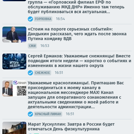
группа — «Горловский филиал ЕРФ по
обслуживанию МКД ДНР» Именно там теперь
будет публиковаться вся актуальная...
16:54
ГОРЛОВКА
«Стоим на пороге серьезных событий»:
Дандыкин рассказал, чего ждать после звонка
Путина комдиву ВДВ
16:53
СМИ
Сергей Ермаков: Уважаемые снежнянцы! Вместе
подводим итоги недели — коротко о событиях и
изменениях в жизни нашего округа
16:51
СНЕЖНОЕ
Уважаемые краснолиманцы!. Приглашаю Вас
присоединиться к моему каналу в
национальном мессенджере MAX! Канал
запущен для оперативного ознакомления с
актуальными сведениями о моей работе и
деятельности администрации...
16:51
КРАСНЫЙ ЛИМАН
Марат Хуснуллин: Завтра в России будет
отмечаться День физкультурника