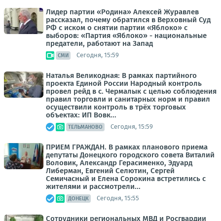
Лидер партии «Родина» Алексей Журавлев
рассказал, почему обратился в Верховный Суд
РФ с иском о снятии партии «Яблоко» с
выборов: «Партия «Яблоко» - национальные
предатели, работают на Запад
Сегодня, 15:59
СМИ
Наталья Великодная: В рамках партийного
проекта Единой России Народный контроль
провел рейд в с. Чермалык с целью соблюдения
правил торговли и санитарных норм и правил
осуществили контроль в трёх торговых
объектах: ИП Вовк...
Сегодня, 15:59
ТЕЛЬМАНОВО
ПРИЕМ ГРАЖДАН. В рамках планового приема
депутаты Донецкого городского совета Виталий
Воловик, Александр Герасименко, Эдуард
Либерман, Евгений Селютин, Сергей
Семичасный и Елена Сорокина встретились с
жителями и рассмотрели...
Сегодня, 15:55
ДОНЕЦК
Сотрудники региональных МВД и Росгвардии