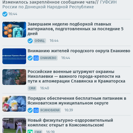
Изменилось закреплённое сообщение чата//
ГУФСИН
России по Донецкой Народной Республике
16:44
Завершаем неделю подборкой главных
материалов, подготовленных за последние 5
дней
16:44
ОФИЦ.
Вниманию жителей городского округа Енакиево
16:44
ЕНАКИЕВО
Российские военные штурмуют окраины
Николаевки — важного города-крепости на
пути к агломерации Славянска и Краматорска
16:40
СМИ
Порядок обеспечения бесплатным питанием в
Ясиноватском муниципальном округе
16:39
ЯСИНОВАТАЯ
Новый физкультурно-оздоровительный
комплекс открыт в Комсомольском!
16:39
СМИ