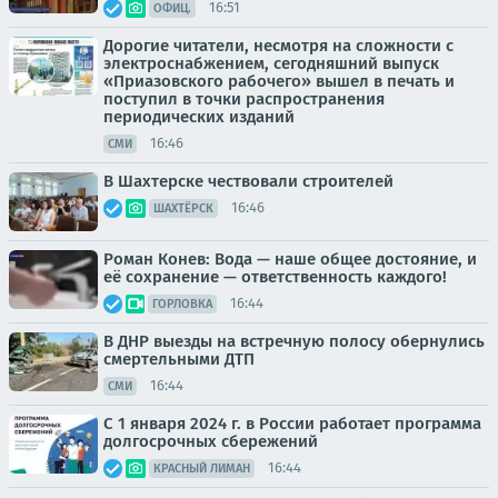
16:51
ОФИЦ.
Дорогие читатели, несмотря на сложности с
электроснабжением, сегодняшний выпуск
«Приазовского рабочего» вышел в печать и
поступил в точки распространения
периодических изданий
16:46
СМИ
В Шахтерске чествовали строителей
16:46
ШАХТЁРСК
Роман Конев: Вода — наше общее достояние, и
её сохранение — ответственность каждого!
16:44
ГОРЛОВКА
В ДНР выезды на встречную полосу обернулись
смертельными ДТП
16:44
СМИ
С 1 января 2024 г. в России работает программа
долгосрочных сбережений
16:44
КРАСНЫЙ ЛИМАН