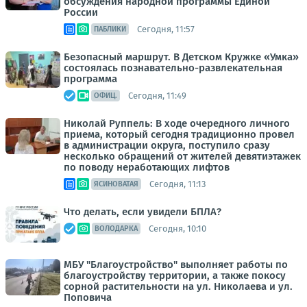
обсуждения народной программы Единой
России
Сегодня, 11:57
ПАБЛИКИ
Безопасный маршрут. В Детском Кружке «Умка»
состоялась познавательно-развлекательная
программа
Сегодня, 11:49
ОФИЦ.
Николай Руппель: В ходе очередного личного
приема, который сегодня традиционно провел
в администрации округа, поступило сразу
несколько обращений от жителей девятиэтажек
по поводу неработающих лифтов
Сегодня, 11:13
ЯСИНОВАТАЯ
Что делать, если увидели БПЛА?
Сегодня, 10:10
ВОЛОДАРКА
МБУ "Благоустройство" выполняет работы по
благоустройству территории, а также покосу
сорной растительности на ул. Николаева и ул.
Поповича