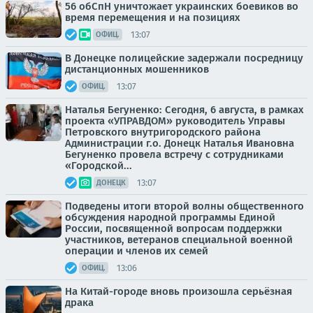
56 обСпН уничтожает украинских боевиков во
время перемещения и на позициях
13:07
ОФИЦ.
В Донецке полицейские задержали посредницу
дистанционных мошенников
13:07
ОФИЦ.
Наталья Бегуненко: Сегодня, 6 августа, в рамках
проекта «УПРАВДОМ» руководитель Управы
Петровского внутригородского района
Администрации г.о. Донецк Наталья Ивановна
Бегуненко провела встречу с сотрудниками
«Городской...
13:07
ДОНЕЦК
Подведены итоги второй волны общественного
обсуждения народной программы Единой
России, посвященной вопросам поддержки
участников, ветеранов специальной военной
операции и членов их семей
13:06
ОФИЦ.
На Китай-городе вновь произошла серьёзная
драка