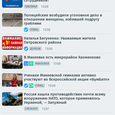
сотрудников?
13:09
ПАБЛИКИ
Полицейские возбудили уголовное дело в
отношении женщины, избившей подругу
граблями
13:08
ОФИЦ.
Наталья Бегуненко: Уважаемые жители
Петровского района
13:08
ДОНЕЦК
В Макеевке есть микрорайон Ханженково
13:08
МАКЕЕВКА
Ученики Макеевской гимназии активно
участвуют во Всероссийской акции «БумБатл»
13:08
ОФИЦ.
Россия нашла противодействие почти всему
вооружению НАТО, которое применялось
Украиной, — Залужный
13:07
СНЕЖНОЕ