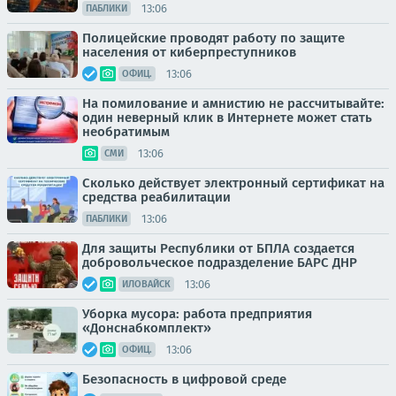
13:06
ПАБЛИКИ
Полицейские проводят работу по защите
населения от киберпреступников
13:06
ОФИЦ.
На помилование и амнистию не рассчитывайте:
один неверный клик в Интернете может стать
необратимым
13:06
СМИ
Сколько действует электронный сертификат на
средства реабилитации
13:06
ПАБЛИКИ
Для защиты Республики от БПЛА создается
добровольческое подразделение БАРС ДНР
13:06
ИЛОВАЙСК
Уборка мусора: работа предприятия
«Донснабкомплект»
13:06
ОФИЦ.
Безопасность в цифровой среде