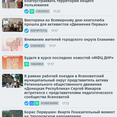
благоустраивать территории общего
пользования
17:21
СНЕЖНОЕ
Викторина ко Всемирному дню книголюба
прошла для активистов «Движения Первых»
17:17
МАРИУПОЛЬ
Вниманию жителей городского округа Енакиево
17:17
ЕНАКИЕВО
Будьте в курсе последних новостей «МФЦ ДНР»
17:17
ПАБЛИКИ
В рамках рабочей поездки в Ясиноватский
муниципальный округ представитель актива
Регионального общественного движения
«Донецкая Республика» Сергей Макаров
встретился с представителями педагогического
сообщества Ясиноватой
17:12
ЯСИНОВАТАЯ
Борис Первушин: #карта Показательный момент
на Запорожском направлении