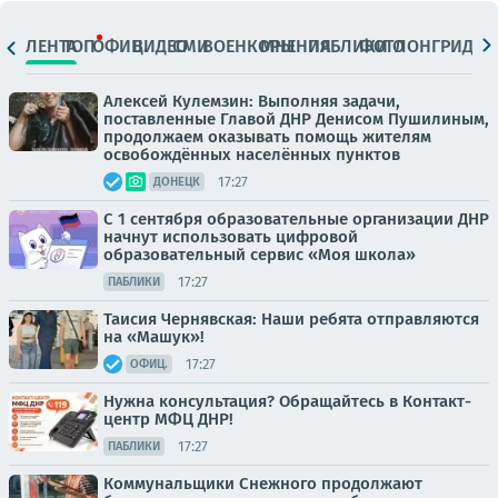
ЛЕНТА
ТОП
ОФИЦ.
ВИДЕО
СМИ
ВОЕНКОРЫ
МНЕНИЯ
ПАБЛИКИ
ФОТО
ЛОНГРИДЫ
Алексей Кулемзин: Выполняя задачи,
поставленные Главой ДНР Денисом Пушилиным,
продолжаем оказывать помощь жителям
освобождённых населённых пунктов
17:27
ДОНЕЦК
С 1 сентября образовательные организации ДНР
начнут использовать цифровой
образовательный сервис «Моя школа»
17:27
ПАБЛИКИ
Таисия Чернявская: Наши ребята отправляются
на «Машук»!
17:27
ОФИЦ.
Нужна консультация? Обращайтесь в Контакт-
центр МФЦ ДНР!
17:27
ПАБЛИКИ
Коммунальщики Снежного продолжают