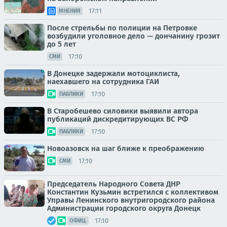
17:11
МНЕНИЯ
После стрельбы по полиции на Петровке
возбудили уголовное дело — дончанину грозит
до 5 лет
17:10
СМИ
В Донецке задержали мотоциклиста,
наехавшего на сотрудника ГАИ
17:10
ПАБЛИКИ
В Старобешево силовики выявили автора
публикаций дискредитирующих ВС РФ
17:10
ПАБЛИКИ
Новоазовск на шаг ближе к преображению
17:10
СМИ
Председатель Народного Совета ДНР
Константин Кузьмин встретился с коллективом
Управы Ленинского внутригородского района
Администрации городского округа Донецк
17:10
ОФИЦ.