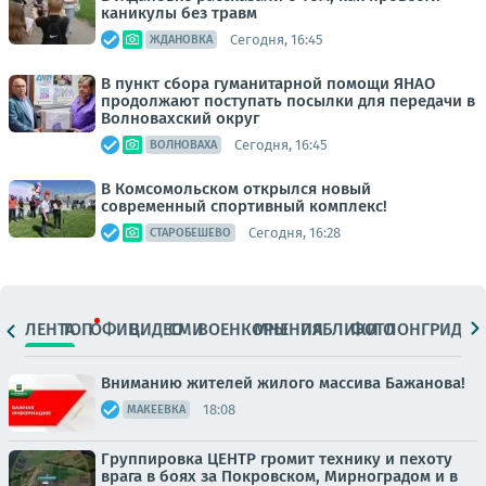
каникулы без травм
Сегодня, 16:45
ЖДАНОВКА
В пункт сбора гуманитарной помощи ЯНАО
продолжают поступать посылки для передачи в
Волновахский округ
Сегодня, 16:45
ВОЛНОВАХА
В Комсомольском открылся новый
современный спортивный комплекс!
Сегодня, 16:28
СТАРОБЕШЕВО
ЛЕНТА
ТОП
ОФИЦ.
ВИДЕО
СМИ
ВОЕНКОРЫ
МНЕНИЯ
ПАБЛИКИ
ФОТО
ЛОНГРИДЫ
Вниманию жителей жилого массива Бажанова!
18:08
МАКЕЕВКА
Группировка ЦЕНТР громит технику и пехоту
врага в боях за Покровском, Мирноградом и в