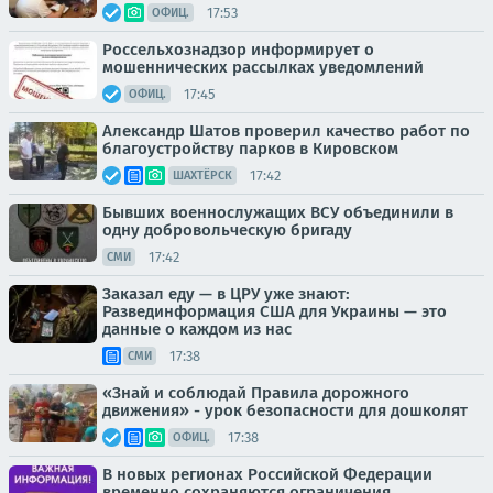
17:53
ОФИЦ.
Россельхознадзор информирует о
мошеннических рассылках уведомлений
17:45
ОФИЦ.
Александр Шатов проверил качество работ по
благоустройству парков в Кировском
17:42
ШАХТЁРСК
Бывших военнослужащих ВСУ объединили в
одну добровольческую бригаду
17:42
СМИ
Заказал еду — в ЦРУ уже знают:
Развединформация США для Украины — это
данные о каждом из нас
17:38
СМИ
«Знай и соблюдай Правила дорожного
движения» - урок безопасности для дошколят
17:38
ОФИЦ.
В новых регионах Российской Федерации
временно сохраняются ограничения