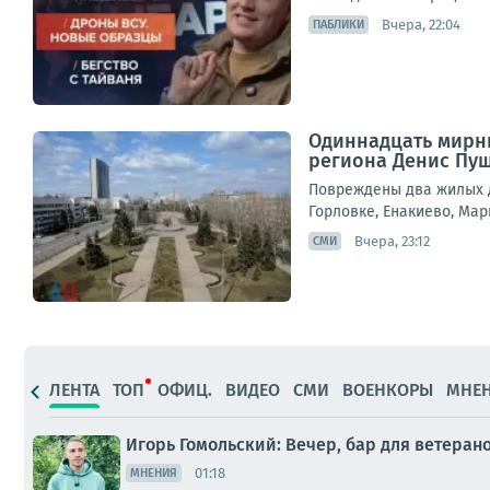
Вчера, 22:04
ПАБЛИКИ
Одиннадцать мирны
региона Денис Пу
Повреждены два жилых д
Горловке, Енакиево, Мар
Вчера, 23:12
СМИ
ЛЕНТА
ТОП
ОФИЦ.
ВИДЕО
СМИ
ВОЕНКОРЫ
МНЕ
Игорь Гомольский: Вечер, бар для ветера
01:18
МНЕНИЯ