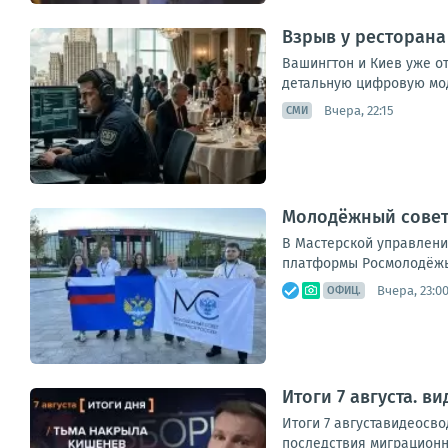
Взрыв у ресторана
Вашингтон и Киев уже о
детальную цифровую мод
Вчера, 22:15
СМИ
Молодёжный совет
В Мастерской управлени
платформы Росмолодёжь.Ф
Вчера, 23:0
ОФИЦ.
Итоги 7 августа. 
Итоги 7 августавидеосв
последствия миграционно