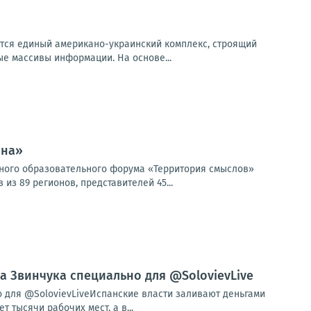
аётся единый американо-украинский комплекс, строящий
е массивы информации. На основе...
ина»
жного образовательного форума «Территория смыслов»
з 89 регионов, представителей 45...
ла Звинчука специально для @SolovievLive
о для @SolovievLiveИспанские власти заливают деньгами
тысячи рабочих мест, а в...