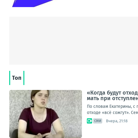
Топ
«Когда будут отход
мать при отступле
По словам Екатерины, с
отходе «всё сожгут». Се
Вчера, 21:18
СМИ