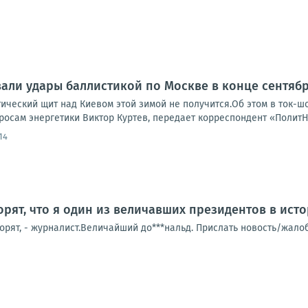
али удары баллистикой по Москве в конце сентяб
тический щит над Киевом этой зимой не получится.Об этом в ток-
росам энергетики Виктор Куртев, передает корреспондент «ПолитН
14
орят, что я один из величавших президентов в ист
говорят, - журналист.Величайший до***нальд. Прислать новость/жал