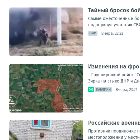
Тайный бросок бой
Самые ожесточенные бои
подчеркнул участник СВО
Вчера, 22:22
СМИ
Изменения на фрон
- Группировкой войск "
Зирка на стыке ДНР и Дн
Вчера, 23:21
ПАБЛИКИ
Российские военны
Противник поодиночке пы
местоположении у местны