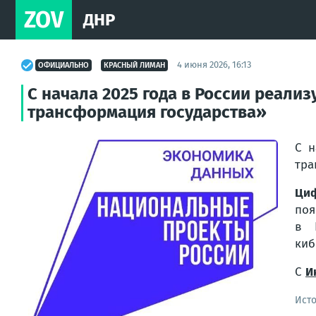
ZOV
ДНР
4 июня 2026, 16:13
ОФИЦИАЛЬНО
КРАСНЫЙ ЛИМАН
С начала 2025 года в России реал
трансформация государства»
С н
тра
Циф
поя
в 
киб
С
И
Ист