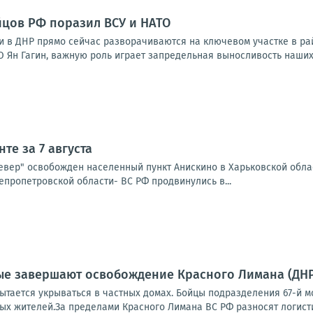
цов РФ поразил ВСУ и НАТО
 в ДНР прямо сейчас разворачиваются на ключевом участке в рай
 Ян Гагин, важную роль играет запредельная выносливость наших 
те за 7 августа
Север" освобожден населенный пункт Анискино в Харьковской обла
епропетровской области- ВС РФ продвинулись в...
е завершают освобождение Красного Лимана (ДНР)
тается укрываться в частных домах. Бойцы подразделения 67-й мо
х жителей.За пределами Красного Лимана ВС РФ разносят логистик