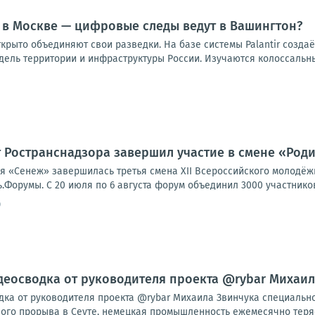
 в Москве — цифровые следы ведут в Вашингтон?
ткрыто объединяют свои разведки. На базе системы Palantir созд
ель территории и инфраструктуры России. Изучаются колоссальны
 Ространснадзора завершил участие в смене «Род
я «Сенеж» завершилась третья смена XII Всероссийского молодё
орумы. С 20 июля по 6 августа форум объединил 3000 участников и
0
видеосводка от руководителя проекта @rybar Михаи
одка от руководителя проекта @rybar Михаила Звинчука специальн
го прорыва в Сеуте, немецкая промышленность ежемесячно теряет 