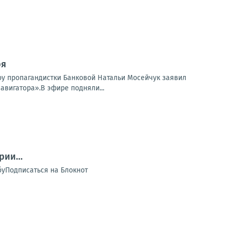
ря
шоу пропагандистки Банковой Натальи Мосейчук заявил
авигатора».В эфире подняли...
ории…
обуПодписаться на Блокнот