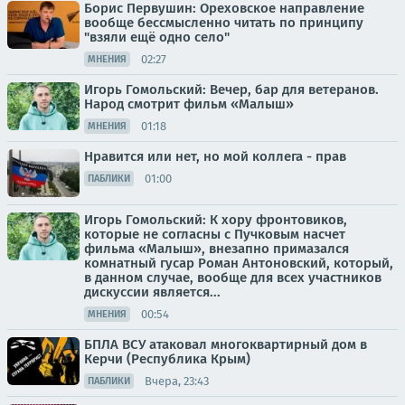
Борис Первушин: Ореховское направление
вообще бессмысленно читать по принципу
"взяли ещё одно село"
02:27
МНЕНИЯ
Игорь Гомольский: Вечер, бар для ветеранов.
Народ смотрит фильм «Малыш»
01:18
МНЕНИЯ
Нравится или нет, но мой коллега - прав
01:00
ПАБЛИКИ
Игорь Гомольский: К хору фронтовиков,
которые не согласны с Пучковым насчет
фильма «Малыш», внезапно примазался
комнатный гусар Роман Антоновский, который,
в данном случае, вообще для всех участников
дискуссии является...
00:54
МНЕНИЯ
БПЛА ВСУ атаковал многоквартирный дом в
Керчи (Республика Крым)
Вчера, 23:43
ПАБЛИКИ