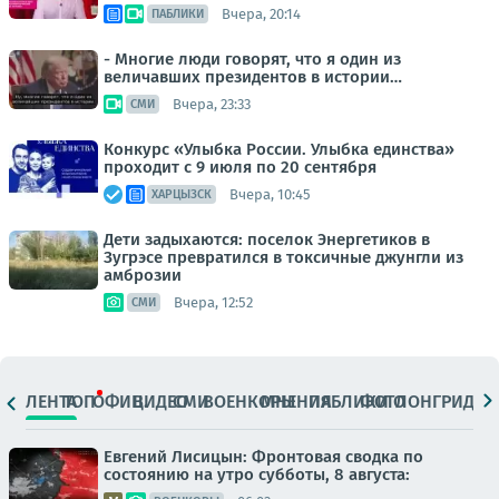
Вчера, 20:14
ПАБЛИКИ
- Многие люди говорят, что я один из
величавших президентов в истории…
Вчера, 23:33
СМИ
Конкурс «Улыбка России. Улыбка единства»
проходит с 9 июля по 20 сентября
Вчера, 10:45
ХАРЦЫЗСК
Дети задыхаются: поселок Энергетиков в
Зугрэсе превратился в токсичные джунгли из
амброзии
Вчера, 12:52
СМИ
ЛЕНТА
ТОП
ОФИЦ.
ВИДЕО
СМИ
ВОЕНКОРЫ
МНЕНИЯ
ПАБЛИКИ
ФОТО
ЛОНГРИДЫ
Евгений Лисицын: Фронтовая сводка по
состоянию на утро субботы, 8 августа: