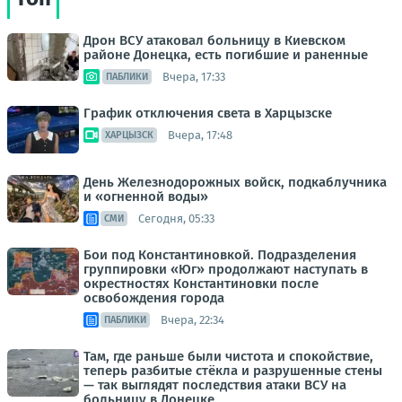
Дрон ВСУ атаковал больницу в Киевском
районе Донецка, есть погибшие и раненные
Вчера, 17:33
ПАБЛИКИ
График отключения света в Харцызске
Вчера, 17:48
ХАРЦЫЗСК
День Железнодорожных войск, подкаблучника
и «огненной воды»
Сегодня, 05:33
СМИ
Бои под Константиновкой. Подразделения
группировки «Юг» продолжают наступать в
окрестностях Константиновки после
освобождения города
Вчера, 22:34
ПАБЛИКИ
Там, где раньше были чистота и спокойствие,
теперь разбитые стёкла и разрушенные стены
— так выглядят последствия атаки ВСУ на
больницу в Донецке