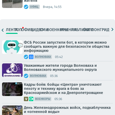
жителя
Вчера, 14:55
ОФИЦ.
ЛЕНТА
ТОП
ОФИЦ.
ВИДЕО
СМИ
ВОЕНКОРЫ
МНЕНИЯ
ПАБЛИКИ
ФОТО
ЛОНГРИДЫ
ФСБ России запустили бот, в котором можно
сообщить важную для безопасности общества
информацию
05:42
ВОЛНОВАХА
Уважаемые жители города Волноваха и
Волновахского муниципального округа
05:36
ВОЛНОВАХА
Кадры боёв: бойцы «Центра» уничтожают
пехоту и технику врага в боях за
Красноармейском и на Днепропетровщине
05:36
ВОЕНКОРЫ
День Железнодорожных войск, подкаблучника
и «огненной воды»