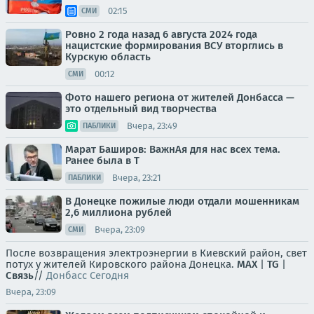
02:15
СМИ
Ровно 2 года назад 6 августа 2024 года
нацистские формирования ВСУ вторглись в
Курскую область
00:12
СМИ
Фото нашего региона от жителей Донбасса —
это отдельный вид творчества
Вчера, 23:49
ПАБЛИКИ
Марат Баширов: ВажнАя для нас всех тема.
Ранее была в Т
Вчера, 23:21
ПАБЛИКИ
В Донецке пожилые люди отдали мошенникам
2,6 миллиона рублей
Вчера, 23:09
СМИ
После возвращения электроэнергии в Киевский район, свет
потух у жителей Кировского района Донецка.
MAX
|
TG
|
Связь
//
Донбасс Сегодня
Вчера, 23:09