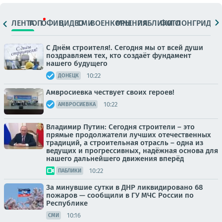
ЛЕНТА
ТОП
ОФИЦ.
ВИДЕО
СМИ
ВОЕНКОРЫ
МНЕНИЯ
ПАБЛИКИ
ФОТО
ЛОНГРИДЫ
С Днём строителя!. Сегодня мы от всей души
поздравляем тех, кто создаёт фундамент
нашего будущего
10:22
ДОНЕЦК
Амвросиевка чествует своих героев!
10:22
АМВРОСИЕВКА
Владимир Путин: Сегодня строители – это
прямые продолжатели лучших отечественных
традиций, а строительная отрасль – одна из
ведущих и прогрессивных, надёжная основа для
нашего дальнейшего движения вперёд
10:22
ПАБЛИКИ
За минувшие сутки в ДНР ликвидировано 68
пожаров — сообщили в ГУ МЧС России по
Республике
10:16
СМИ