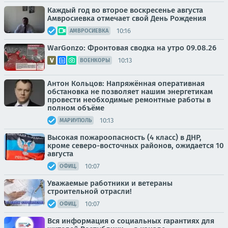
Каждый год во второе воскресенье августа
Амвросиевка отмечает свой День Рождения
10:16
АМВРОСИЕВКА
WarGonzo: Фронтовая сводка на утро 09.08.26
10:13
ВОЕНКОРЫ
Антон Кольцов: Напряжённая оперативная
обстановка не позволяет нашим энергетикам
провести необходимые ремонтные работы в
полном объёме
10:13
МАРИУПОЛЬ
Высокая пожароопасность (4 класс) в ДНР,
кроме северо-восточных районов, ожидается 10
августа
10:07
ОФИЦ.
Уважаемые работники и ветераны
строительной отрасли!
10:07
ОФИЦ.
Вся информация о социальных гарантиях для