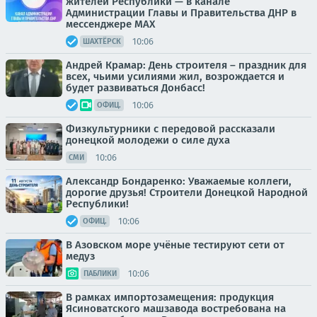
жителей Республики — в канале
Администрации Главы и Правительства ДНР в
мессенджере MAX
10:06
ШАХТЁРСК
Андрей Крамар: День строителя – праздник для
всех, чьими усилиями жил, возрождается и
будет развиваться Донбасс!
10:06
ОФИЦ.
Физкультурники с передовой рассказали
донецкой молодежи о силе духа
10:06
СМИ
Александр Бондаренко: Уважаемые коллеги,
дорогие друзья! Строители Донецкой Народной
Республики!
10:06
ОФИЦ.
В Азовском море учёные тестируют сети от
медуз
10:06
ПАБЛИКИ
В рамках импортозамещения: продукция
Ясиноватского машзавода востребована на