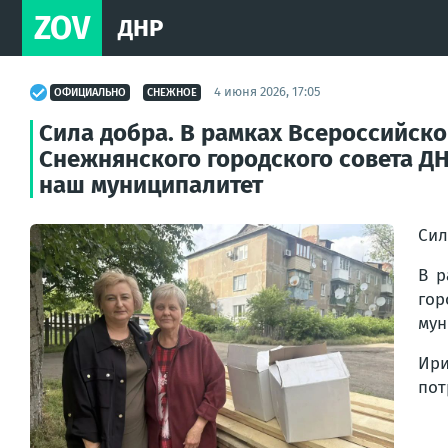
ZOV
ДНР
4 июня 2026, 17:05
ОФИЦИАЛЬНО
СНЕЖНОЕ
Сила добра. В рамках Всероссийско
Снежнянского городского совета ДН
наш муниципалитет
Сил
В р
гор
мун
Ири
пот