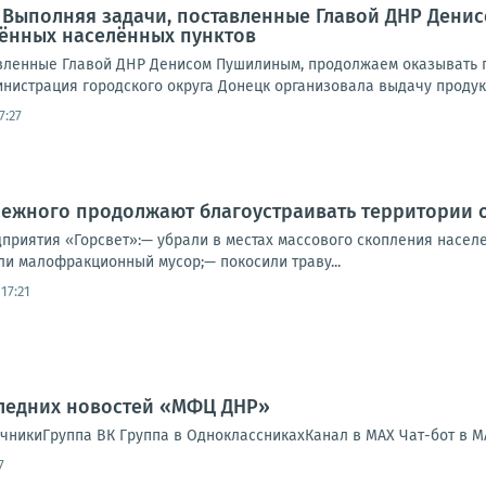
: Выполняя задачи, поставленные Главой ДНР Ден
ённых населённых пунктов
вленные Главой ДНР Денисом Пушилиным, продолжаем оказывать 
нистрация городского округа Донецк организовала выдачу продукт
7:27
ежного продолжают благоустраивать территории 
дприятия «Горсвет»:— убрали в местах массового скопления населе
ли малофракционный мусор;— покосили траву...
17:21
следних новостей «МФЦ ДНР»
никиГруппа ВК Группа в ОдноклассникахКанал в MAX Чат-бот в 
7