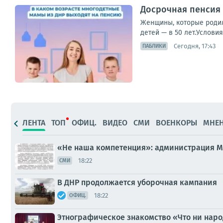
Досрочная пенсия 
Женщины, которые родили
детей — в 50 лет.Услови
Сегодня, 17:43
ПАБЛИКИ
ЛЕНТА
ТОП
ОФИЦ.
ВИДЕО
СМИ
ВОЕНКОРЫ
МНЕ
«Не наша компетенция»: администрация М
18:22
СМИ
В ДНР продолжается уборочная кампания
18:22
ОФИЦ.
Этнографическое знакомство «Что ни наро