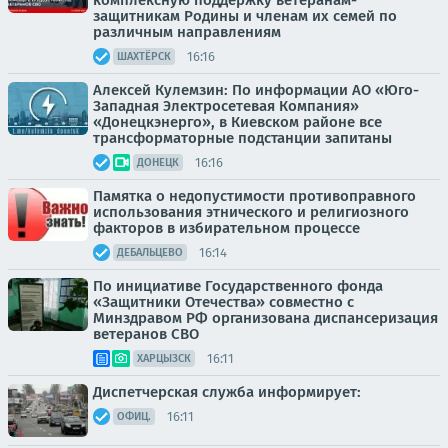
комплексную поддержку ветеранам-
защитникам Родины и членам их семей по
различным направлениям
16:16
ШАХТЁРСК
Алексей Кулемзин: По информации АО «Юго-
Западная Электросетевая Компания»
«Донецкэнерго», в Киевском районе все
трансформаторные подстанции запитаны
16:16
ДОНЕЦК
Памятка о недопустимости противоправного
использования этнического и религиозного
факторов в избирательном процессе
16:14
ДЕБАЛЬЦЕВО
По инициативе Государственного фонда
«Защитники Отечества» совместно с
Минздравом РФ организована диспансеризация
ветеранов СВО
16:11
ХАРЦЫЗСК
Диспетчерская служба информирует:
16:11
ОФИЦ.