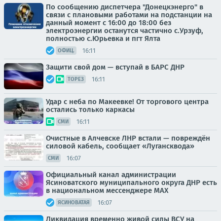
По сообщению диспетчера "Донецкэнерго" в
связи с плановыми работами на подстанции на
данный момент с 16:00 до 18:00 без
электроэнергии останутся частично с.Урзуф,
полностью с.Юрьевка и пгт Ялта
16:11
ОФИЦ.
Защити свой дом — вступай в БАРС ДНР
16:11
ТОРЕЗ
Удар с неба по Макеевке! От торгового центра
остались только каркасы
16:11
СМИ
Очистные в Алчевске ЛНР встали — повреждён
силовой кабель, сообщает «Лугансквода»
16:07
СМИ
Официальный канал администрации
Ясиноватского муниципального округа ДНР есть
в национальном мессенджере MAX
16:07
ЯСИНОВАТАЯ
Ликвидация временно живой силы ВСУ на