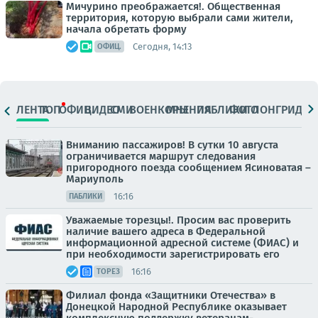
Мичурино преображается!. Общественная
территория, которую выбрали сами жители,
начала обретать форму
Сегодня, 14:13
ОФИЦ.
ЛЕНТА
ТОП
ОФИЦ.
ВИДЕО
СМИ
ВОЕНКОРЫ
МНЕНИЯ
ПАБЛИКИ
ФОТО
ЛОНГРИДЫ
Вниманию пассажиров! В сутки 10 августа
ограничивается маршрут следования
пригородного поезда сообщением Ясиноватая –
Мариуполь
16:16
ПАБЛИКИ
Уважаемые торезцы!. Просим вас проверить
наличие вашего адреса в Федеральной
информационной адресной системе (ФИАС) и
при необходимости зарегистрировать его
16:16
ТОРЕЗ
Филиал фонда «Защитники Отечества» в
Донецкой Народной Республике оказывает