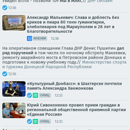
Увидел БПЛА - позвони 109
Мы в МАКС
//
ДНР Онлайн
12:36
Александр Малькевич: Слава и доблесть без
криков и пиара 80 тонн гуманитарки,
хлебопекарня под Мариуполем и 28 лет в
благотворительности
12:36
МНЕНИЯ
На оперативном совещании Глава ДНР Денис Пушилин
дал
ряд поручений
в том числк по ночному обстрелу Макеевки,
ремонту аварийного моста в Петровском районе Донецка и
подготовке к новому учебному году.//
Министерство спорта
и туризма Донецкой Народной Республики
12:36
«Культурный Донбасс»: в Шахтерске почтили
память Александра Ханжонкова
12:33
ОФИЦ.
Юрий Сивоконенко провел прием граждан в
региональной общественной приемной партии
«Единая Россия»
12:33
ОФИЦ.