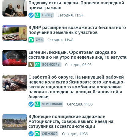
Подвожу итоги недели. Провели очередной
приём граждан
Сегодня, 11:54
ОФИЦ.
В ДНР расширили возможности бесплатного
получения земельных участков
Сегодня, 11:48
СМИ
Евгений Лисицын: Фронтовая сводка по
состоянию на утро понедельника, 10 августа:
Сегодня, 06:03
ВОЕНКОРЫ
С заботой об округе. На минувшей рабочей
неделе коллектив Ясиноватского жилищно-
эксплуатационного комбината продолжил
наводить порядок на улицах Ясиноватой и
Авдеевки
Сегодня, 11:36
ЯСИНОВАТАЯ
В Донецке полицейские задержали
мотоциклиста, совершившего наезд на
сотрудника Госавтоинспекции
Сегодня, 11:36
СНЕЖНОЕ