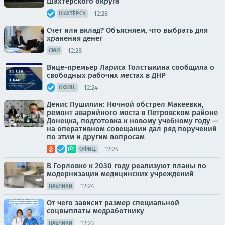
Шахтерского округа
12:28
ШАХТЁРСК
Счет или вклад? Объясняем, что выбрать для
хранения денег
12:28
СМИ
Вице-премьер Лариса Толстыкина сообщила о
свободных рабочих местах в ДНР
12:24
ОФИЦ.
Денис Пушилин: Ночной обстрел Макеевки,
ремонт аварийного моста в Петровском районе
Донецка, подготовка к новому учебному году —
на оперативном совещании дал ряд поручений
по этим и другим вопросам
12:24
ОФИЦ.
В Горловке к 2030 году реализуют планы по
модернизации медицинских учреждений
12:24
ПАБЛИКИ
От чего зависит размер специальной
соцвыплаты медработнику
12:23
ПАБЛИКИ