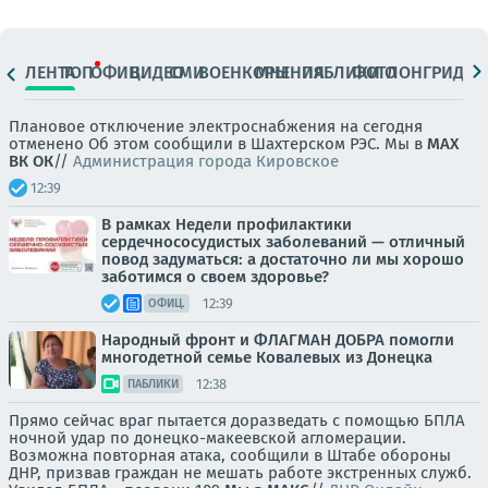
ЛЕНТА
ТОП
ОФИЦ.
ВИДЕО
СМИ
ВОЕНКОРЫ
МНЕНИЯ
ПАБЛИКИ
ФОТО
ЛОНГРИДЫ
Плановое отключение электроснабжения на сегодня
отменено Об этом сообщили в Шахтерском РЭС. Мы в
МАХ
ВК
ОК
//
Администрация города Кировское
12:39
В рамках Недели профилактики
сердечнососудистых заболеваний — отличный
повод задуматься: а достаточно ли мы хорошо
заботимся о своем здоровье?
12:39
ОФИЦ.
Народный фронт и ФЛАГМАН ДОБРА помогли
многодетной семье Ковалевых из Донецка
12:38
ПАБЛИКИ
Прямо сейчас враг пытается доразведать с помощью БПЛА
ночной удар по донецко-макеевской агломерации.
Возможна повторная атака, сообщили в Штабе обороны
ДНР, призвав граждан не мешать работе экстренных служб.