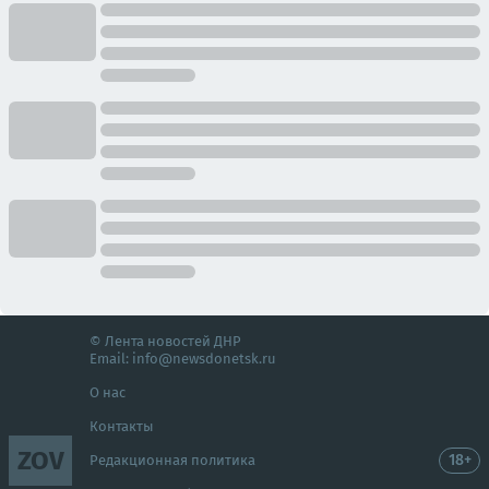
© Лента новостей ДНР
Email:
info@newsdonetsk.ru
О нас
Контакты
ZOV
18+
Редакционная политика