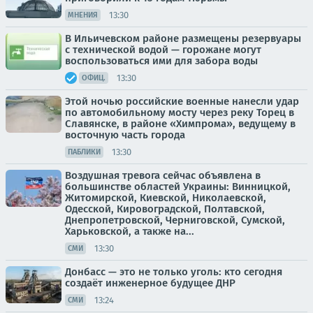
13:30
МНЕНИЯ
В Ильичевском районе размещены резервуары
с технической водой — горожане могут
воспользоваться ими для забора воды
13:30
ОФИЦ.
Этой ночью российские военные нанесли удар
по автомобильному мосту через реку Торец в
Славянске, в районе «Химпрома», ведущему в
восточную часть города
13:30
ПАБЛИКИ
Воздушная тревога сейчас объявлена в
большинстве областей Украины: Винницкой,
Житомирской, Киевской, Николаевской,
Одесской, Кировоградской, Полтавской,
Днепропетровской, Черниговской, Сумской,
Харьковской, а также на...
13:30
СМИ
Донбасс — это не только уголь: кто сегодня
создаёт инженерное будущее ДНР
13:24
СМИ