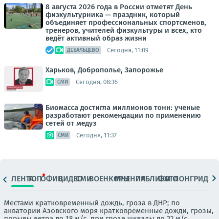
8 августа 2026 года в России отметят День
физкультурника — праздник, который
объединяет профессиональных спортсменов,
тренеров, учителей физкультуры и всех, кто
ведёт активный образ жизни
Сегодня, 11:09
ДЕБАЛЬЦЕВО
Харьков, Доброполье, Запорожье
Сегодня, 08:36
СМИ
Биомасса достигла миллионов тонн: ученые
разработают рекомендации по применению
сетей от медуз
Сегодня, 11:37
СМИ
ЛЕНТА
ТОП
ОФИЦ.
ВИДЕО
СМИ
ВОЕНКОРЫ
МНЕНИЯ
ПАБЛИКИ
ФОТО
ЛОНГРИДЫ
Местами кратковременный дождь, гроза в ДНР; по
акватории Азовского моря кратковременные дожди, грозы,
порывы ветра до 18 м/с, при грозе шквалы до 22 м/с