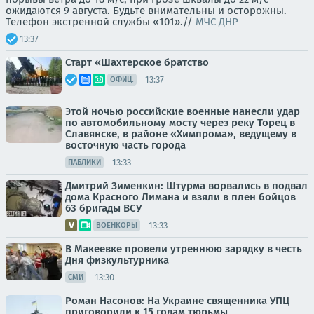
ожидаются 9 августа. Будьте внимательны и осторожны.
Телефон экстренной службы «101».//
МЧС ДНР
13:37
Старт «Шахтерское братство
13:37
ОФИЦ.
Этой ночью российские военные нанесли удар
по автомобильному мосту через реку Торец в
Славянске, в районе «Химпрома», ведущему в
восточную часть города
13:33
ПАБЛИКИ
Дмитрий Зименкин: Штурма ворвались в подвал
дома Красного Лимана и взяли в плен бойцов
63 бригады ВСУ
13:33
ВОЕНКОРЫ
В Макеевке провели утреннюю зарядку в честь
Дня физкультурника
13:30
СМИ
Роман Насонов: На Украине священника УПЦ
приговорили к 15 годам тюрьмы