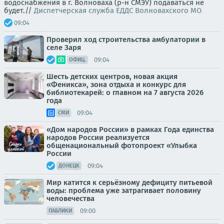
водоснабжения в г. Волноваха (р-н СМЭУ) подаваться не
будет.//
Диспетчерская служба ЕДДС Волновахского МО
09:04
Проверил ход строительства амбулатории в
селе Заря
09:04
ОФИЦ.
Шесть детских центров, новая акция
«Феникса», зона отдыха и конкурс для
библиотекарей: о главном на 7 августа 2026
года
09:04
СМИ
«Дом народов России» в рамках Года единства
народов России реализуется
общенациональный фотопроект «Улыбка
России
09:04
ДОНЕЦК
Мир катится к серьёзному дефициту питьевой
воды: проблема уже затрагивает половину
человечества
09:00
ПАБЛИКИ