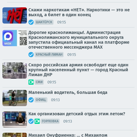
Скажи наркотикам «НЕТ». Наркотики — это не
выход, а билет в один конец
09:15
ШАХТЁРСК
Дорогие краснолиманцы!. Администрация
Краснолиманского муниципального округа
запустила официальный канал на платформе
отечественного мессенджера МАХ
09:15
КРАСНЫЙ ЛИМАН
Скоро российская армия освободит еще один
крупный населенный пункт — город Красный
Лиман ДНР
09:15
СМИ
Маленький водитель, большая беда
09:13
ОФИЦ.
Как организован детский отдых этим летом?
09:13
ГОРЛОВКА
Михаил Онуфриенко: … с Михаилом