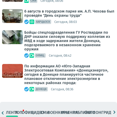
Сегодня, 08:06
СМИ
6 августа в городском парке им. А.П. Чехова был
проведён "День охраны труда"
Сегодня, 08:03
ХАРЦЫЗСК
Бойцы спецподразделения ГУ Росгвардии по
ДНР оказали силовую поддержку коллегам из
МВД в ходе задержания жителя Донецка,
подозреваемого в незаконном хранении
оружия
Сегодня, 08:42
ОФИЦ.
По информации АО «Юго-Западная
Электросетевая Компания» «Донецкэнерго»,
сегодня в Донецке планируется частичное
плановое отключение электроэнергии в
некоторых районах города:
Сегодня, 08:36
ДОНЕЦК
ЛЕНТА
ТОП
ОФИЦ.
ВИДЕО
СМИ
ВОЕНКОРЫ
МНЕНИЯ
ПАБЛИКИ
ФОТО
ЛОНГРИДЫ