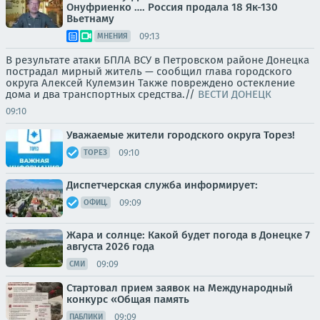
Онуфриенко …. Россия продала 18 Як-130
Вьетнаму
09:13
МНЕНИЯ
В результате атаки БПЛА ВСУ в Петровском районе Донецка
пострадал мирный житель — сообщил глава городского
округа Алексей Кулемзин Также повреждено остекление
дома и два транспортных средства.//
ВЕСТИ ДОНЕЦК
09:10
Уважаемые жители городского округа Торез!
09:10
ТОРЕЗ
Диспетчерская служба информирует:
09:09
ОФИЦ.
Жара и солнце: Какой будет погода в Донецке 7
августа 2026 года
09:09
СМИ
Стартовал прием заявок на Международный
конкурс «Общая память
09:09
ПАБЛИКИ