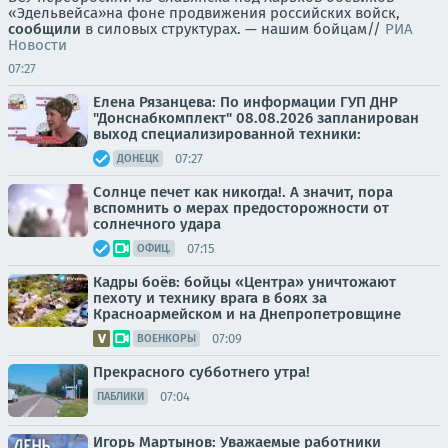
«Эдельвейса»на фоне продвижения российских войск,
сообщили
в силовых структурах. — нашим бойцам//
РИА
Новости
07:27
Елена Рязанцева: По информации ГУП ДНР
"Донснабкомплект" 08.08.2026 запланирован
выход специализированной техники:
07:27
ДОНЕЦК
Солнце печет как никогда!. А значит, пора
вспомнить о мерах предосторожности от
солнечного удара
07:15
ОФИЦ.
Кадры боёв: бойцы «Центра» уничтожают
пехоту и технику врага в боях за
Красноармейском и на Днепропетровщине
07:09
ВОЕНКОРЫ
Прекрасного субботнего утра!
07:04
ПАБЛИКИ
Игорь Мартынов: Уважаемые работники