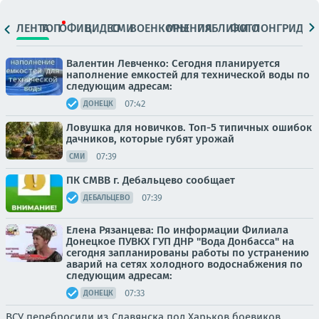
ЛЕНТА
ТОП
ОФИЦ.
ВИДЕО
СМИ
ВОЕНКОРЫ
МНЕНИЯ
ПАБЛИКИ
ФОТО
ЛОНГРИДЫ
Валентин Левченко: Сегодня планируется
наполнение емкостей для технической воды по
следующим адресам:
07:42
ДОНЕЦК
Ловушка для новичков. Топ-5 типичных ошибок
дачников, которые губят урожай
07:39
СМИ
ПК СМВВ г. Дебальцево сообщает
07:39
ДЕБАЛЬЦЕВО
Елена Рязанцева: По информации Филиала
Донецкое ПУВКХ ГУП ДНР "Вода Донбасса" на
сегодня запланированы работы по устранению
аварий на сетях холодного водоснабжения по
следующим адресам:
07:33
ДОНЕЦК
ВСУ перебросили из Славянска под Харьков боевиков