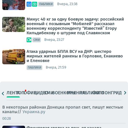
Вчера, 23:38
ПАБЛИКИ
Минус 40 кг за одну боевую задачу: российский
военный с позывным "Мобилей" рассказал
военному корреспонденту “Известий” Егору
Кильдибекову о штурме под Славянском
Вчера, 23:27
СМИ
Атака ударных БПЛА ВСУ на ДНР: шестеро
мирных жителей ранены в Горловке, Енакиево
и Еленовке
Вчера, 21:59
ПАБЛИКИ
ЛЕНТА
ТОП
ОФИЦ.
ВИДЕО
СМИ
ВОЕНКОРЫ
МНЕНИЯ
ПАБЛИКИ
ФОТО
ЛОНГРИДЫ
В некоторых районах Донецка пропал свет, пишут местные
каналы//
Украина.ру
00:28
Фронтовая сводка за день от канала