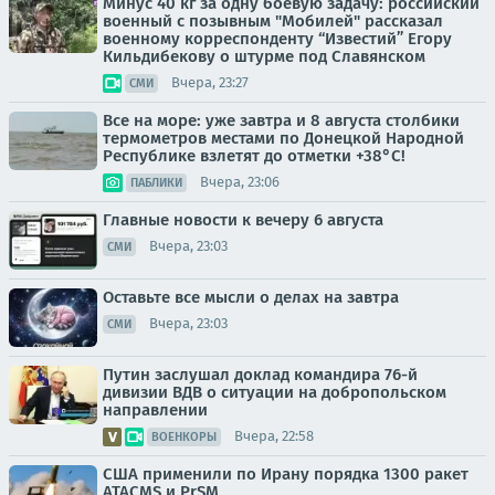
Минус 40 кг за одну боевую задачу: российский
военный с позывным "Мобилей" рассказал
военному корреспонденту “Известий” Егору
Кильдибекову о штурме под Славянском
Вчера, 23:27
СМИ
Все на море: уже завтра и 8 августа столбики
термометров местами по Донецкой Народной
Республике взлетят до отметки +38°C!
Вчера, 23:06
ПАБЛИКИ
Главные новости к вечеру 6 августа
Вчера, 23:03
СМИ
Оставьте все мысли о делах на завтра
Вчера, 23:03
СМИ
Путин заслушал доклад командира 76-й
дивизии ВДВ о ситуации на добропольском
направлении
Вчера, 22:58
ВОЕНКОРЫ
США применили по Ирану порядка 1300 ракет
ATACMS и PrSM