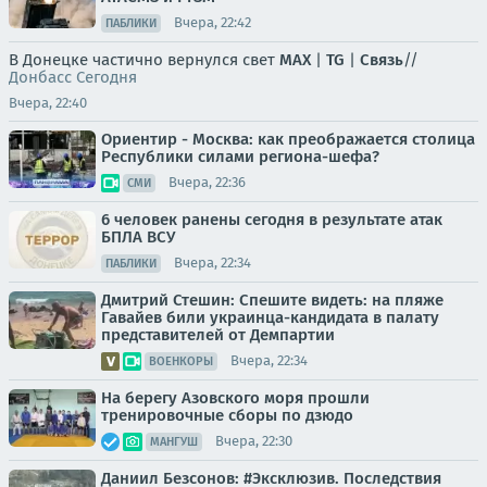
Вчера, 22:42
ПАБЛИКИ
В Донецке частично вернулся свет
MAX
|
TG
|
Связь
//
Донбасс Сегодня
Вчера, 22:40
Ориентир - Москва: как преображается столица
Республики силами региона-шефа?
Вчера, 22:36
СМИ
6 человек ранены сегодня в результате атак
БПЛА ВСУ
Вчера, 22:34
ПАБЛИКИ
Дмитрий Стешин: Спешите видеть: на пляже
Гавайев били украинца-кандидата в палату
представителей от Демпартии
Вчера, 22:34
ВОЕНКОРЫ
На берегу Азовского моря прошли
тренировочные сборы по дзюдо
Вчера, 22:30
МАНГУШ
Даниил Безсонов: #Эксклюзив. Последствия