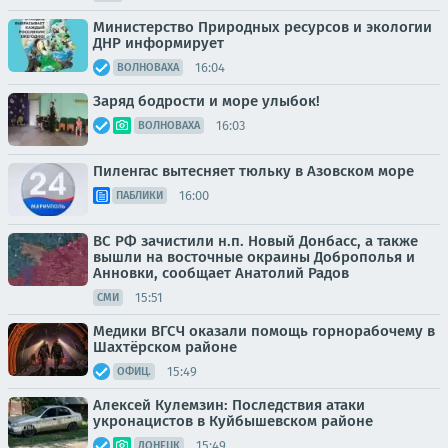
Министерство Природных ресурсов и экологии
ДНР информирует
16:04
ВОЛНОВАХА
Заряд бодрости и море улыбок!
16:03
ВОЛНОВАХА
Пиленгас вытесняет тюльку в Азовском море
16:00
ПАБЛИКИ
ВС РФ зачистили н.п. Новый Донбасс, а также
вышли на восточные окраины Доброполья и
Анновки, сообщает Анатолий Радов
15:51
СМИ
Медики ВГСЧ оказали помощь горнорабочему в
Шахтёрском районе
15:49
ОФИЦ.
Алексей Кулемзин: Последствия атаки
укронацистов в Куйбышевском районе
15:49
ДОНЕЦК