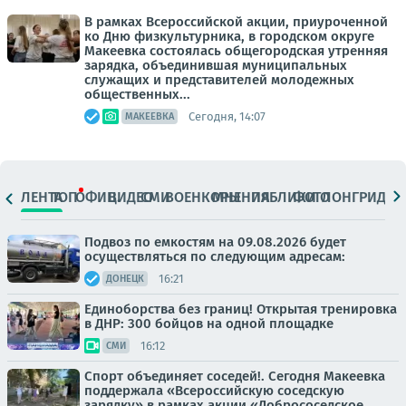
В рамках Всероссийской акции, приуроченной
ко Дню физкультурника, в городском округе
Макеевка состоялась общегородская утренняя
зарядка, объединившая муниципальных
служащих и представителей молодежных
общественных...
Сегодня, 14:07
МАКЕЕВКА
ЛЕНТА
ТОП
ОФИЦ.
ВИДЕО
СМИ
ВОЕНКОРЫ
МНЕНИЯ
ПАБЛИКИ
ФОТО
ЛОНГРИДЫ
Подвоз по емкостям на 09.08.2026 будет
осуществляться по следующим адресам:
16:21
ДОНЕЦК
Единоборства без границ! Открытая тренировка
в ДНР: 300 бойцов на одной площадке
16:12
СМИ
Спорт объединяет соседей!. Сегодня Макеевка
поддержала «Всероссийскую соседскую
зарядку» в рамках акции «Добрососедское