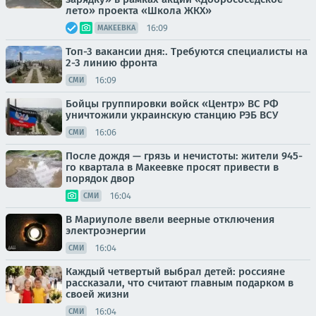
лето» проекта «Школа ЖКХ»
16:09
МАКЕЕВКА
Топ-3 вакансии дня:. Требуются специалисты на
2-3 линию фронта
16:09
СМИ
Бойцы группировки войск «Центр» ВС РФ
уничтожили украинскую станцию РЭБ ВСУ
16:06
СМИ
После дождя — грязь и нечистоты: жители 945-
го квартала в Макеевке просят привести в
порядок двор
16:04
СМИ
В Мариуполе ввели веерные отключения
электроэнергии
16:04
СМИ
Каждый четвертый выбрал детей: россияне
рассказали, что считают главным подарком в
своей жизни
16:04
СМИ