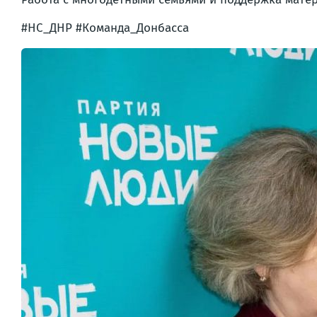
#НС_ДНР #Команда_Донбасса