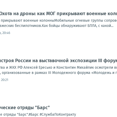
 Охота на дроны: как МОГ прикрывают военные ко
Г прикрывают военные колонныМобильные огневые группы сопрово
ажеских беспилотников.Как бойцы обнаруживают БПЛА, с какой...
, 20:46
строя России на выставочной экспозиции III фору
тва и ЖКХ РФ Алексей Ересько и Константин Михайлик осмотрели в
, организованные в рамках III Молодежного форума «Молодежь и го
 20:21
ческие отряды "Барс"
е отряды "Барс".#Барс #СлужбаПоКонтракту