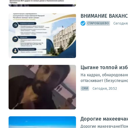
ВНИМАНИЕ ВАКАНС
Сегодня,
СТАРОБЕШЕВО
Цыгане толпой изб
На кадрах, обнародованн
оттаскивает (безуспешно
Сегодня, 20:52
СМИ
Дорогие макеевчан
Дорогие макеевчане!Пон