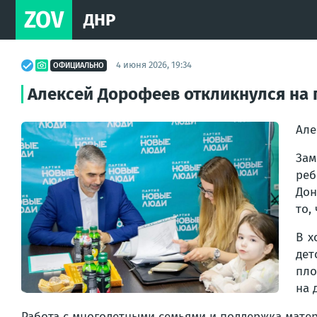
ZOV
ДНР
4 июня 2026, 19:34
ОФИЦИАЛЬНО
Алексей Дорофеев откликнулся на 
Але
Зам
ре
Дон
то,
В х
дет
пло
на 
Работа с многодетными семьями и поддержка матер