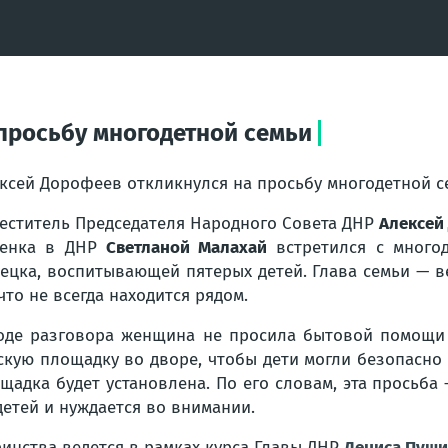
просьбу многодетной семьи
ксей Дорофеев откликнулся на просьбу многодетной с
еститель Председателя Народного Совета ДНР
Алексей
бенка в ДНР
Светланой Малахай
встретился с многод
ецка, воспитывающей пятерых детей. Глава семьи — в
 что не всегда находится рядом.
оде разговора женщина не просила бытовой помощи 
скую площадку во дворе, чтобы дети могли безопасно 
щадка будет установлена. По его словам, эта просьба
детей и нуждается во внимании.
инства ведется в рамках курса Главы ДНР
Дениса Пуш