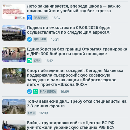
Лето заканчивается, впереди школа — важно
помочь войти в учебный год без стресса
16:34
ПАБЛИКИ
Подвоз по емкостям на 09.08.2026 будет
осуществляться по следующим адресам:
16:21
ДОНЕЦК
Единоборства без границ! Открытая тренировка
в ДНР: 300 бойцов на одной площадке
16:12
СМИ
Спорт объединяет соседей!. Сегодня Макеевка
поддержала «Всероссийскую соседскую
зарядку» в рамках акции «Добрососедское
лето» проекта «Школа ЖКХ»
16:09
МАКЕЕВКА
Топ-3 вакансии дня:. Требуются специалисты на
2-3 линию фронта
16:09
СМИ
Бойцы группировки войск «Центр» ВС РФ
уничтожили украинскую станцию РЭБ ВСУ