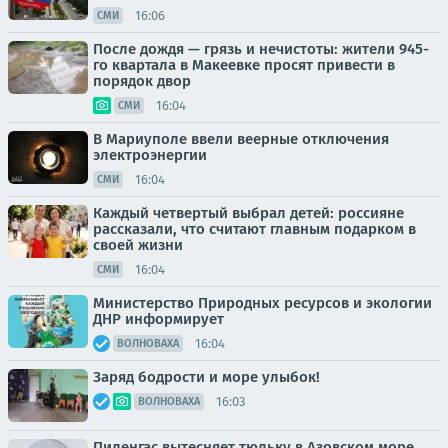
16:06
СМИ
После дождя — грязь и нечистоты: жители 945-
го квартала в Макеевке просят привести в
порядок двор
16:04
СМИ
В Мариуполе ввели веерные отключения
электроэнергии
16:04
СМИ
Каждый четвертый выбрал детей: россияне
рассказали, что считают главным подарком в
своей жизни
16:04
СМИ
Министерство Природных ресурсов и экологии
ДНР информирует
16:04
ВОЛНОВАХА
Заряд бодрости и море улыбок!
16:03
ВОЛНОВАХА
Пиленгас вытесняет тюльку в Азовском море