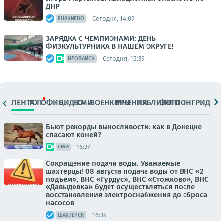
ДНР
Сегодня, 14:09
ЕНАКИЕВО
ЗАРЯДКА С ЧЕМПИОНАМИ: ДЕНЬ
ФИЗКУЛЬТУРНИКА В НАШЕМ ОКРУГЕ!
Сегодня, 15:39
ИЛОВАЙСК
ЛЕНТА
ТОП
ОФИЦ.
ВИДЕО
СМИ
ВОЕНКОРЫ
МНЕНИЯ
ПАБЛИКИ
ФОТО
ЛОНГРИДЫ
Бьют рекорды выносливости: как в Донецке
спасают коней?
16:37
СМИ
Сокращение подачи воды. Уважаемые
шахтерцы! 08 августа подача воды от ВНС «2
подъем», ВНС «Гурдус», ВНС «Стожково», ВНС
«Давыдовка» будет осуществляться после
восстановления электроснабжения до сброса
насосов
16:34
ШАХТЁРСК