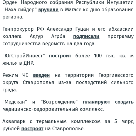
Орден Народного собрания Республики Ингушетии
"Наха сийдер"
вручили
в Магасе ко дню образования
региона.
Генпрокурор РФ Александр Гуцан и его абхазский
коллега Адгур Агрба
подписали
программу
сотрудничества ведомств на два года.
"ЮгСтройИнвест"
построит
более 100 тыс. кв. м
жилья в ДНР.
Режим ЧС
введен
на территории Георгиевского
округа Ставрополья из-за последствий сильного
града.
"Медскан" и "Возрождение"
планируют создать
медицинско-оздоровительный комплекс.
Аквапарк с термальным комплексом за 5 млрд
рублей
построят
на Ставрополье.