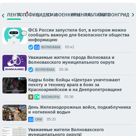
ЛЕНТА
ТОП
ОФИЦ.
ВИДЕО
СМИ
ВОЕНКОРЫ
МНЕНИЯ
ПАБЛИКИ
ФОТО
ЛОНГРИДЫ
ФСБ России запустили бот, в котором можно
сообщить важную для безопасности общества
информацию
05:42
ВОЛНОВАХА
Уважаемые жители города Волноваха и
Волновахского муниципального округа
05:36
ВОЛНОВАХА
Кадры боёв: бойцы «Центра» уничтожают
пехоту и технику врага в боях за
Красноармейском и на Днепропетровщине
05:36
ВОЕНКОРЫ
День Железнодорожных войск, подкаблучника
и «огненной воды»
05:33
СМИ
Уважаемые жители Волновахского
муниципального округа!