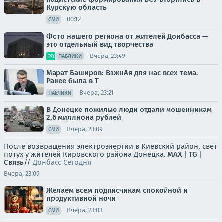
Курскую область
00:12
СМИ
Фото нашего региона от жителей Донбасса —
это отдельный вид творчества
Вчера, 23:49
ПАБЛИКИ
Марат Баширов: ВажнАя для нас всех тема.
Ранее была в Т
Вчера, 23:21
ПАБЛИКИ
В Донецке пожилые люди отдали мошенникам
2,6 миллиона рублей
Вчера, 23:09
СМИ
После возвращения электроэнергии в Киевский район, свет
потух у жителей Кировского района Донецка.
MAX
|
TG
|
Связь
//
Донбасс Сегодня
Вчера, 23:09
Желаем всем подписчикам спокойной и
продуктивной ночи
Вчера, 23:03
СМИ