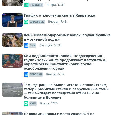
Вчера, 17:33
ПАБЛИКИ
График отключения света в Харцызске
Вчера, 17:48
ХАРЦЫЗСК
День Железнодорожных войск, подкаблучника
и «огненной воды»
Сегодня, 05:33
СМИ
Бои под Константиновкой. Подразделения
группировки «Юг» продолжают наступать в
окрестностях Константиновки после
освобождения города
Вчера, 22:34
ПАБЛИКИ
Там, где раньше были чистота и спокойствие,
теперь разбитые стёкла и разрушенные стены
— так выглядят последствия атаки ВСУ на
больницу в Донецке
Вчера, 17:18
СМИ
Появились кадры с места удара ВСУ по