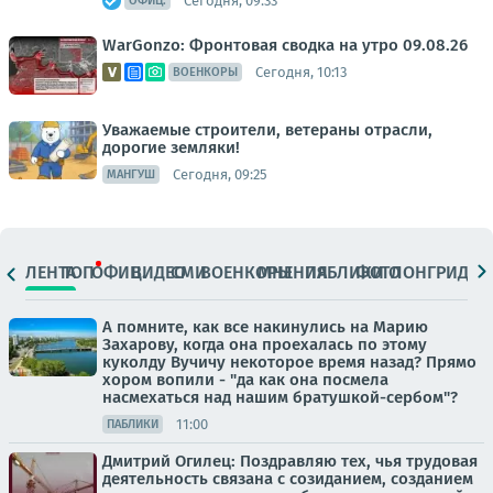
Сегодня, 09:33
ОФИЦ.
WarGonzo: Фронтовая сводка на утро 09.08.26
Сегодня, 10:13
ВОЕНКОРЫ
Уважаемые строители, ветераны отрасли,
дорогие земляки!
Сегодня, 09:25
МАНГУШ
ЛЕНТА
ТОП
ОФИЦ.
ВИДЕО
СМИ
ВОЕНКОРЫ
МНЕНИЯ
ПАБЛИКИ
ФОТО
ЛОНГРИДЫ
А помните, как все накинулись на Марию
Захарову, когда она проехалась по этому
куколду Вучичу некоторое время назад? Прямо
хором вопили - "да как она посмела
насмехаться над нашим братушкой-сербом"?
11:00
ПАБЛИКИ
Дмитрий Огилец: Поздравляю тех, чья трудовая
деятельность связана с созиданием, созданием