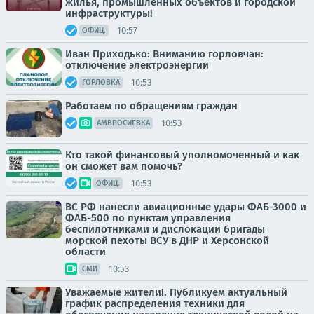
жилья, промышленных объектов и городской
инфраструктуры!
10:57
ОФИЦ.
Иван Приходько: Вниманию горловчан:
отключение электроэнергии
10:53
ГОРЛОВКА
Работаем по обращениям граждан
10:53
АМВРОСИЕВКА
Кто такой финансовый уполномоченный и как
он сможет вам помочь?
10:53
ОФИЦ.
ВС РФ нанесли авиационные удары ФАБ-3000 и
ФАБ-500 по пунктам управления
беспилотниками и дислокации бригады
морской пехоты ВСУ в ДНР и Херсонской
области
10:53
СМИ
Уважаемые жители!. Публикуем актуальный
график распределения техники для