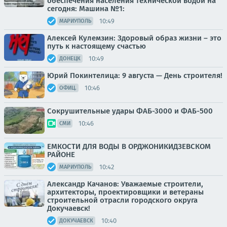
обеспечения населения технической водой на
сегодня: Машина №1:
10:49
МАРИУПОЛЬ
Алексей Кулемзин: Здоровый образ жизни – это
путь к настоящему счастью
10:49
ДОНЕЦК
Юрий Покинтелица: 9 августа — День строителя!
10:46
ОФИЦ.
Сокрушительные удары ФАБ-3000 и ФАБ-500
10:46
СМИ
ЕМКОСТИ ДЛЯ ВОДЫ В ОРДЖОНИКИДЗЕВСКОМ
РАЙОНЕ
10:42
МАРИУПОЛЬ
Александр Качанов: Уважаемые строители,
архитекторы, проектировщики и ветераны
строительной отрасли городского округа
Докучаевск!
10:40
ДОКУЧАЕВСК