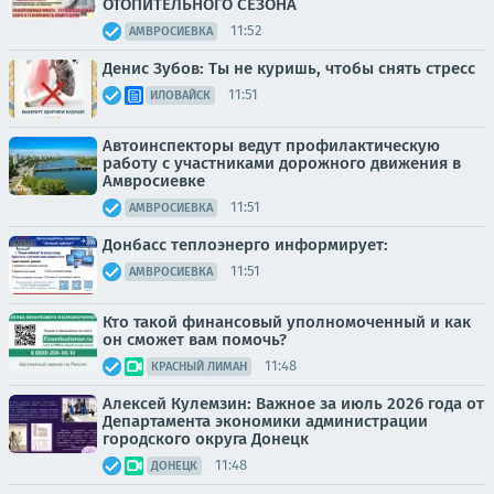
ОТОПИТЕЛЬНОГО СЕЗОНА
11:52
АМВРОСИЕВКА
Денис Зубов: Ты не куришь, чтобы снять стресс
11:51
ИЛОВАЙСК
Автоинспекторы ведут профилактическую
работу с участниками дорожного движения в
Амвросиевке
11:51
АМВРОСИЕВКА
Донбасс теплоэнерго информирует:
11:51
АМВРОСИЕВКА
Кто такой финансовый уполномоченный и как
он сможет вам помочь?
11:48
КРАСНЫЙ ЛИМАН
Алексей Кулемзин: Важное за июль 2026 года от
Департамента экономики администрации
городского округа Донецк
11:48
ДОНЕЦК