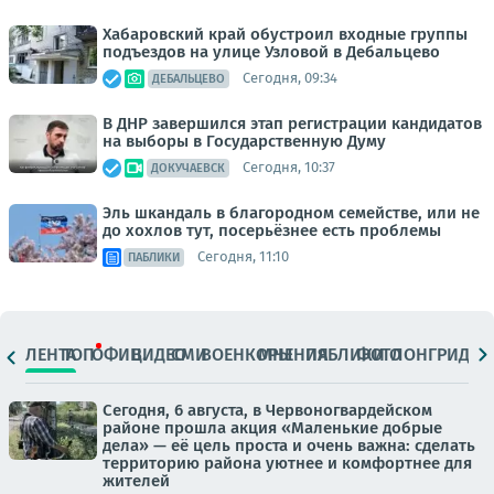
Хабаровский край обустроил входные группы
подъездов на улице Узловой в Дебальцево
Сегодня, 09:34
ДЕБАЛЬЦЕВО
В ДНР завершился этап регистрации кандидатов
на выборы в Государственную Думу
Сегодня, 10:37
ДОКУЧАЕВСК
Эль шкандаль в благородном семействе, или не
до хохлов тут, посерьёзнее есть проблемы
Сегодня, 11:10
ПАБЛИКИ
ЛЕНТА
ТОП
ОФИЦ.
ВИДЕО
СМИ
ВОЕНКОРЫ
МНЕНИЯ
ПАБЛИКИ
ФОТО
ЛОНГРИДЫ
Сегодня, 6 августа, в Червоногвардейском
районе прошла акция «Маленькие добрые
дела» — её цель проста и очень важна: сделать
территорию района уютнее и комфортнее для
жителей