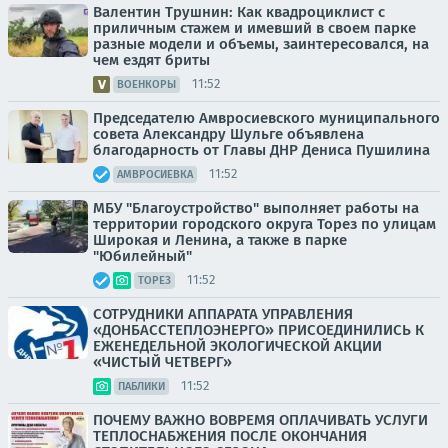
Валентин Трушнин: Как квадроциклист с
приличным стажем и имевший в своем парке
разные модели и объемы, заинтересовался, на
чем ездят бриты
11:52
ВОЕНКОРЫ
Председателю Амвросиевского муниципального
совета Александру Шульге объявлена
благодарность от Главы ДНР Дениса Пушилина
11:52
АМВРОСИЕВКА
МБУ "Благоустройство" выполняет работы на
территории городского округа Торез по улицам
Широкая и Ленина, а также в парке
"Юбилейный"
11:52
ТОРЕЗ
СОТРУДНИКИ АППАРАТА УПРАВЛЕНИЯ
«ДОНБАССТЕПЛОЭНЕРГО» ПРИСОЕДИНИЛИСЬ К
ЕЖЕНЕДЕЛЬНОЙ ЭКОЛОГИЧЕСКОЙ АКЦИИ
«ЧИСТЫЙ ЧЕТВЕРГ»
11:52
ПАБЛИКИ
ПОЧЕМУ ВАЖНО ВОВРЕМЯ ОПЛАЧИВАТЬ УСЛУГИ
ТЕПЛОСНАБЖЕНИЯ ПОСЛЕ ОКОНЧАНИЯ