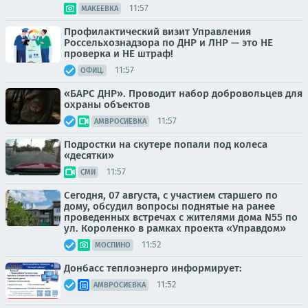
11:57
МАКЕЕВКА
Профилактический визит Управления
Россельхознадзора по ДНР и ЛНР — это НЕ
проверка и НЕ штраф!
11:57
ОФИЦ.
«БАРС ДНР». Проводит набор добровольцев для
охраны объектов
11:57
АМВРОСИЕВКА
Подростки на скутере попали под колеса
«десятки»
11:57
СМИ
Сегодня, 07 августа, с участием старшего по
дому, обсудил вопросы поднятые на ранее
проведенных встречах с жителями дома N55 по
ул. Короленко в рамках проекта «Управдом»
11:52
МОСПИНО
Донбасс теплоэнерго информирует:
11:52
АМВРОСИЕВКА