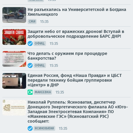
Не разъехались на Университетской и Богдана
Хмельницкого
15:35
СМИ
Защити небо от вражеских дронов! Вступай в
добровольческое подразделение БАРС ДНР!
15:35
ОФИЦ.
Что делать с оружием при процедуре
банкротства?
15:35
ОФИЦ.
Единая Россия, фонд «Наша Правда» и ЦБСТ
передали технику бойцам группировки
«Центр» в ДНР
15:35
МАКЕЕВКА
Николай Руппель: Ясиноватая, диспетчер
Донецкого Энергетического филиала АО «Юго-
Западная Электросетевая Компания» ПО
«Макеевские ГЭС» (Ясиноватский РЭС)
сообщает:
15:35
ЯСИНОВАТАЯ