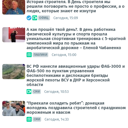
История строителя. В День строителя мы
решили поговорить не просто о профессии, а о
людях, которые знают ее изнутри
Сегодня, 15:09
ОФИЦ.
А как прошёл твой день?. В день работника
физической культуры и спорта прошла
уникальная спортивная тренировка с 5-кратной
чемпионкой мира по прыжкам на
акробатической дорожке – Еленой Чабаненко
Сегодня, 15:00
ПАБЛИКИ
ВС РФ нанесли авиационные удары ФАБ-3000 и
ФАБ-500 по пунктам управления
беспилотниками и дислокации бригады
морской пехоты ВСУ в ДНР и Херсонской
области
Сегодня, 10:53
СМИ
“Приехали охладить ребят”: донецкая
молодежь поздравила строителей с праздником
мороженым и квасом
Сегодня, 14:33
СМИ