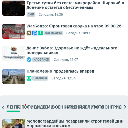
Третьи сутки без света: микрорайон Широкий в
Донецке остаётся обесточенным
Сегодня, 14:36
СМИ
WarGonzo: Фронтовая сводка на утро 09.08.26
Сегодня, 10:13
ВОЕНКОРЫ
Денис Зубов: Здоровье не ждёт «идеального
понедельника»
Сегодня, 15:07
ИЛОВАЙСК
Планомерно продвигаясь вперед
Сегодня, 12:54
ПАБЛИКИ
ЛЕНТА
ТОП
ОФИЦ.
ВИДЕО
СМИ
ВОЕНКОРЫ
МНЕНИЯ
ПАБЛИКИ
ФОТО
ЛОНГРИДЫ
Молодогвардейцы поздравили строителей ДНР
мороженым и квасом