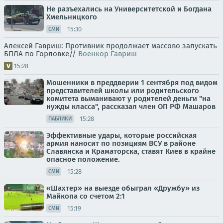
Не разъехались на Университетской и Богдана
Хмельницкого
15:30
СМИ
Алексей Гавриш: Противник продолжает массово запускать
БПЛА по Горловке//
Военкор Гавриш
15:28
Мошенники в преддверии 1 сентября под видом
представителей школы или родительского
комитета выманивают у родителей деньги "на
нужды класса", рассказал член ОП РФ Машаров
15:28
ПАБЛИКИ
Эффективные удары, которые российская
армия наносит по позициям ВСУ в районе
Славянска и Краматорска, ставят Киев в крайне
опасное положение.
15:28
СМИ
«Шахтер» на выезде обыграл «Дружбу» из
Майкопа со счетом 2:1
15:19
СМИ