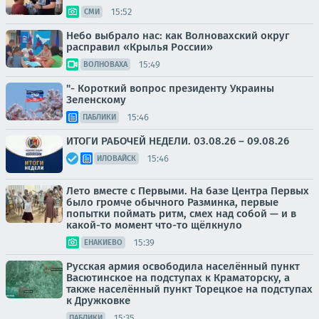
15:52
СМИ
Небо выбрало нас: как Волновахский округ
расправил «Крылья России»
15:49
ВОЛНОВАХА
"- Короткий вопрос президенту Украины
Зеленскому
15:46
ПАБЛИКИ
ИТОГИ РАБОЧЕЙ НЕДЕЛИ. 03.08.26 – 09.08.26
15:46
ИЛОВАЙСК
Лето вместе с Первыми. На базе Центра Первых
было громче обычного Разминка, первые
попытки поймать ритм, смех над собой — и в
какой-то момент что-то щёлкнуло
15:39
ЕНАКИЕВО
Русская армия освободила населённый пункт
Васютинское на подступах к Краматорску, а
также населённый пункт Торецкое на подступах
к Дружковке
15:35
ПАБЛИКИ