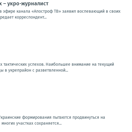
х – укро-журналист
м в эфире канала «Апостроф ТВ» заявил воспевающий в своих
едает корреспондент...
х тактических успехов. Наибольшее внимание на текущий
 в укрепрайон с разветвленной...
Украинские формирования пытаются продвинуться на
многих участках сохраняется...