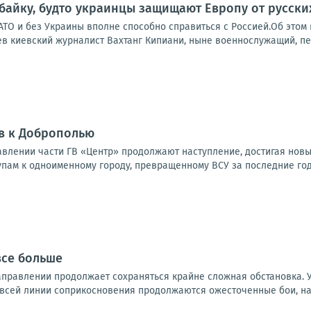
 байку, будто украинцы защищают Европу от русски
НАТО и без Украины вполне способно справиться с Россией.Об это
в киевский журналист Вахтанг Кипиани, ныне военнослужащий, пер
в к Доброполью
влении части ГВ «Центр» продолжают наступление, достигая новы
упам к одноименному городу, превращенному ВСУ за последние годы
все больше
правлении продолжает сохраняться крайне сложная обстановка. 
 всей линии соприкосновения продолжаются ожесточенные бои, на 