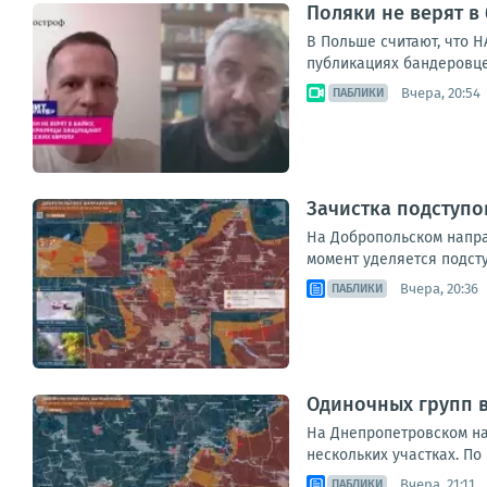
Поляки не верят в
В Польше считают, что 
публикациях бандеровце
Вчера, 20:54
ПАБЛИКИ
Зачистка подступо
На Добропольском напра
момент уделяется подст
Вчера, 20:36
ПАБЛИКИ
Одиночных групп 
На Днепропетровском на
нескольких участках. По
Вчера, 21:11
ПАБЛИКИ