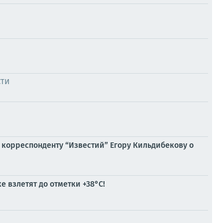
СТИ
 корреспонденту “Известий” Егору Кильдибекову о
 взлетят до отметки +38°C!