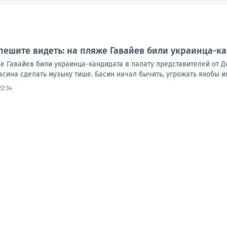
пешите видеть: на пляже Гавайев били украинца-ка
е Гавайев били украинца-кандидата в палату представителей от Д
ина сделать музыку тише. Басин начал бычить, угрожать якобы им
22:34