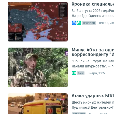
Хроника специаль
За 6 августа 2026 года
На рейде Одессы атакова
Вчера, 23
ПАБЛИКИ
Минус 40 кг за од
корреспонденту “И
"Пошли на штурм. Нашли 
начали штурмовать", — п
Вчера, 23:27
СМИ
Атака ударных БПЛ
Шесть мирных жителей п
Пушилин.В Центрально-Го