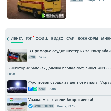
Вчера, 21:59
ПАБЛИКИ
ЛЕНТА
ТОП
ОФИЦ.
ВИДЕО
СМИ
ВОЕНКОРЫ
МНЕ
В Приморье осудят шестерых за контрабан
02:24
СМИ
В некоторых районах Донецка пропал свет, пишут местн
00:28
Фронтовая сводка за день от канала "Украи
00:16
СМИ
Уважаемые жители Амвросиевки!
Вчера, 23:45
АМВРОСИЕВКА