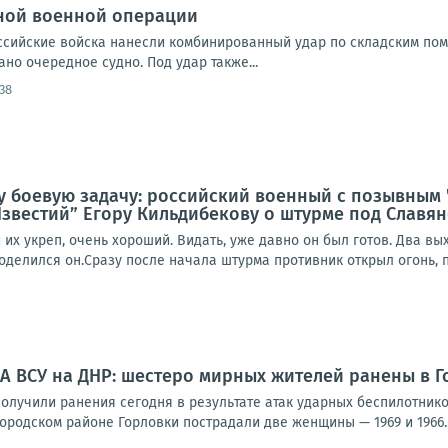
ной военной операции
Российские войска нанесли комбинированный удар по складским по
но очередное судно. Под удар также...
:38
ну боевую задачу: российский военный с позывным
звестий” Егору Кильдибекову о штурме под Славя
их укреп, очень хороший. Видать, уже давно он был готов. Два в
оделился он.Сразу после начала штурма противник открыл огонь, п
А ВСУ на ДНР: шестеро мирных жителей ранены в Г
олучили ранения сегодня в результате атак ударных беспилотнико
родском районе Горловки пострадали две женщины — 1969 и 1966..