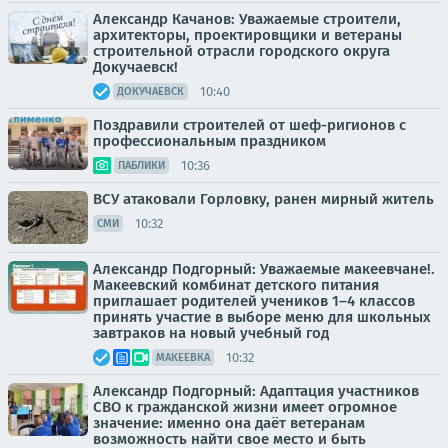
Александр Качанов: Уважаемые строители,
архитекторы, проектировщики и ветераны
строительной отрасли городского округа
Докучаевск!
10:40
ДОКУЧАЕВСК
Поздравили строителей от шеф-ригионов с
профессиональным праздником
10:36
ПАБЛИКИ
ВСУ атаковали Горловку, ранен мирный житель
10:32
СМИ
Александр Подгорный: Уважаемые макеевчане!.
Макеевский комбинат детского питания
приглашает родителей учеников 1–4 классов
принять участие в выборе меню для школьных
завтраков на новый учебный год
10:32
МАКЕЕВКА
Александр Подгорный: Адаптация участников
СВО к гражданской жизни имеет огромное
значение: именно она даёт ветеранам
возможность найти свое место и быть