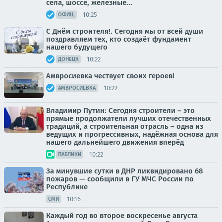
села, шоссе, железные...
10:25
ОФИЦ.
С Днём строителя!. Сегодня мы от всей души
поздравляем тех, кто создаёт фундамент
нашего будущего
10:22
ДОНЕЦК
Амвросиевка чествует своих героев!
10:22
АМВРОСИЕВКА
Владимир Путин: Сегодня строители – это
прямые продолжатели лучших отечественных
традиций, а строительная отрасль – одна из
ведущих и прогрессивных, надёжная основа для
нашего дальнейшего движения вперёд
10:22
ПАБЛИКИ
За минувшие сутки в ДНР ликвидировано 68
пожаров — сообщили в ГУ МЧС России по
Республике
10:16
СМИ
Каждый год во второе воскресенье августа