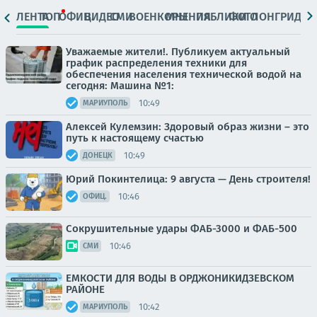
ЛЕНТА
ТОП
ОФИЦ.
ВИДЕО
СМИ
ВОЕНКОРЫ
МНЕНИЯ
ПАБЛИКИ
ФОТО
ЛОНГРИДЫ
Уважаемые жители!. Публикуем актуальный
график распределения техники для
обеспечения населения технической водой на
сегодня: Машина №1:
10:49
МАРИУПОЛЬ
Алексей Кулемзин: Здоровый образ жизни – это
путь к настоящему счастью
10:49
ДОНЕЦК
Юрий Покинтелица: 9 августа — День строителя!
10:46
ОФИЦ.
Сокрушительные удары ФАБ-3000 и ФАБ-500
10:46
СМИ
ЕМКОСТИ ДЛЯ ВОДЫ В ОРДЖОНИКИДЗЕВСКОМ
РАЙОНЕ
10:42
МАРИУПОЛЬ