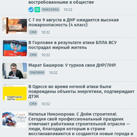
востребованными в обществе
10:32
МАКЕЕВКА
С 7 по 9 августа в ДНР ожидается высокая
пожароопасность (4 класс)
10:32
СМИ
В Горловке в результате атаки БПЛА ВСУ
пострадал мирный житель
10:32
СМИ
Марат Баширов: У турков свои ДНР/ЛНР.
10:32
ПАБЛИКИ
В Одессе во время ночной атаки были
повреждены объекты энергетики, подтверждает
ДТЭК
10:32
СМИ
Наталья Никонорова: С Днём строителя!.
Сегодня свой профессиональный праздник
отмечают работники строительной отрасли —
люди, благодаря которым в стране
восстанавливаются и создаются новые города и