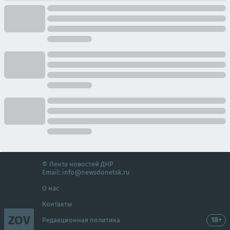
© Лента новостей ДНР
Email:
info@newsdonetsk.ru
О нас
Контакты
ZOV
18+
Редакционная политика