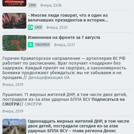
Вчера, 23:36
СМИ
- Многие люди говорят, что я один из
величавших президентов в истории…
Вчера, 23:33
СМИ
Изменения на фронте за 7 августа
Вчера, 23:21
ПАБЛИКИ
Горячее Краматорское направление — артиллерия ВС РФ
работает по расписанию. Враг получает «подарки» без
задержек. Каждый прилёт не сюрприз, а закономерность.
Боевики продолжают убеждаться: мы не забываем и не
прощаем.//
Денацификация UA
Вчера, 23:19
Пушилин: 11 мирных жителей ДНР, в том числе двое детей,
пострадали из-за атак ударных БПЛА ВСУ
Подписаться на
СМОТРИ
//
СМОТРИ
Вчера, 23:19
Одиннадцать мирных жителей ДНР, в том числе
двое детей, пострадали сегодня из-за атак
ударных БПЛА ВСУ – глава региона Денис