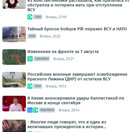
из Константиновки рассказала, как пряталась от
обстрелов и потеряла мать при отступлении
ВСУ
Вчера, 21:18
СМИ
Тайный бросок бойцов РФ поразил ВСУ и НАТО
Вчера, 22:22
СМИ
Изменения на фронте за 7 августа
Вчера, 23:21
ПАБЛИКИ
Российские военные завершают освобождение
Красного Лимана (ДНР) от остатков ВСУ
Вчера, 19:13
СМИ
В Киеве анонсировали удары баллистикой по
Москве в конце сентября
Вчера, 20:14
ПАБЛИКИ
- Многие люди говорят, что я один из
величавших президентов в истории…