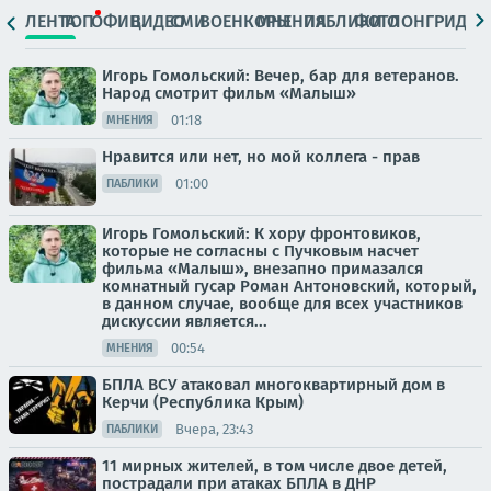
ЛЕНТА
ТОП
ОФИЦ.
ВИДЕО
СМИ
ВОЕНКОРЫ
МНЕНИЯ
ПАБЛИКИ
ФОТО
ЛОНГРИДЫ
Игорь Гомольский: Вечер, бар для ветеранов.
Народ смотрит фильм «Малыш»
01:18
МНЕНИЯ
Нравится или нет, но мой коллега - прав
01:00
ПАБЛИКИ
Игорь Гомольский: К хору фронтовиков,
которые не согласны с Пучковым насчет
фильма «Малыш», внезапно примазался
комнатный гусар Роман Антоновский, который,
в данном случае, вообще для всех участников
дискуссии является...
00:54
МНЕНИЯ
БПЛА ВСУ атаковал многоквартирный дом в
Керчи (Республика Крым)
Вчера, 23:43
ПАБЛИКИ
11 мирных жителей, в том числе двое детей,
пострадали при атаках БПЛА в ДНР