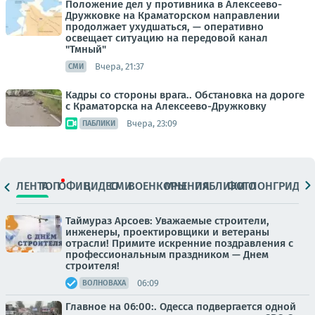
Положение дел у противника в Алексеево-
Дружковке на Краматорском направлении
продолжает ухудшаться, — оперативно
освещает ситуацию на передовой канал
"Тмный"
Вчера, 21:37
СМИ
Кадры со стороны врага.. Обстановка на дороге
с Краматорска на Алексеево-Дружковку
Вчера, 23:09
ПАБЛИКИ
ЛЕНТА
ТОП
ОФИЦ.
ВИДЕО
СМИ
ВОЕНКОРЫ
МНЕНИЯ
ПАБЛИКИ
ФОТО
ЛОНГРИДЫ
Таймураз Арсоев: Уважаемые строители,
инженеры, проектировщики и ветераны
отрасли! Примите искренние поздравления с
профессиональным праздником — Днем
строителя!
06:09
ВОЛНОВАХА
Главное на 06:00:. Одесса подвергается одной