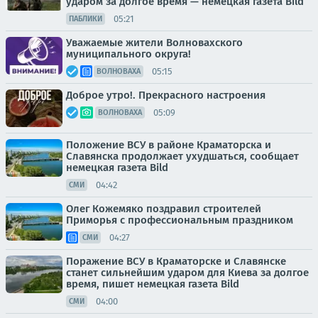
ударом за долгое время — немецкая газета Bild
05:21
ПАБЛИКИ
Уважаемые жители Волновахского
муниципального округа!
05:15
ВОЛНОВАХА
Доброе утро!. Прекрасного настроения
05:09
ВОЛНОВАХА
Положение ВСУ в районе Краматорска и
Славянска продолжает ухудшаться, сообщает
немецкая газета Bild
04:42
СМИ
Олег Кожемяко поздравил строителей
Приморья с профессиональным праздником
04:27
СМИ
Поражение ВСУ в Краматорске и Славянске
станет сильнейшим ударом для Киева за долгое
время, пишет немецкая газета Bild
04:00
СМИ