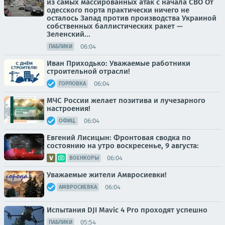
из самых массированных атак с начала СВО От
одесского порта практически ничего не
осталось Запад против производства Украиной
собственных баллистических ракет —
Зеленский...
06:04
ПАБЛИКИ
Иван Приходько: Уважаемые работники
строительной отрасли!
06:04
ГОРЛОВКА
МЧС России желает позитива и лучезарного
настроения!
06:04
ОФИЦ.
Евгений Лисицын: Фронтовая сводка по
состоянию на утро воскресенье, 9 августа:
06:04
ВОЕНКОРЫ
Уважаемые жители Амвросиевки!
06:04
АМВРОСИЕВКА
Испытания DJI Mavic 4 Pro проходят успешно
05:54
ПАБЛИКИ