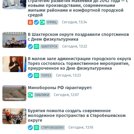
стратегию развития Макеевки до 2042 года — с
новыми производствами, современными
жилыми районами и комфортной городской
средой
Сегодня, 13:34
ОФИЦ.
В Шахтерском округе поздравили спортсменов
с Днем физкультурника
Сегодня, 13:22
ШАХТЁРСК
В малом зале администрации городского округа
Торез состоялось торжественное мероприятие,
приуроченное ко Дню физкультурника
Сегодня, 13:23
ТОРЕЗ
Минобороны РФ гарантирует:
Сегодня, 12:07
ПАБЛИКИ
Бурятия помогла создать современное
молодежное пространство в Старобешевском
округе
Сегодня, 13:16
СТАРОБЕШЕВО