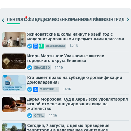
ЛЕНТА
ТОП
ОФИЦ.
ВИДЕО
СМИ
ВОЕНКОРЫ
МНЕНИЯ
ПАБЛИКИ
ФОТО
ЛОНГРИДЫ
Ясиноватские школы начнут новый год с
модернизированными предметными классами
14:16
ЯСИНОВАТАЯ
Игорь Мартынов: Уважаемые жители
городского округа Енакиево
14:16
ЕНАКИЕВО
Кто имеет право на субсидию догазификации
домовладения?
14:16
МАРИУПОЛЬ
Дарья Морозова: Суд в Харцызске удовлетворил
иск об отмене аннулирования вида на
жительство
14:16
ОФИЦ.
Сегодня, 7 августа, с целью приведения
территории в надлежащее санитарное