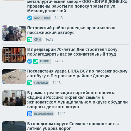
металлургический завод» ООО «ЮГМК ДОНЕЦК»
проведены работы по покосу травы по ул.
Металлургической
14:13
МАКЕЕВКА
Петровский район донецка: враг атаковал
пассажирский автобус
14:13
СМИ
В преддверии 70-летия Дня строителя хочу
поблагодарить вас за созидательный труд
14:13
ОФИЦ.
Последствия удара БПЛА ВСУ по пассажирскому
автобусу в Петровском районе Донецка
14:13
ПАБЛИКИ
В рамках реализации партийного проекта
«Единой России» «Крепкая семья» в
Ясиноватском муниципальном округе обсудили
вопросы детского досуга
14:11
ЯСИНОВАТАЯ
В городском округе Снежное продолжается
летняя уборка дорог