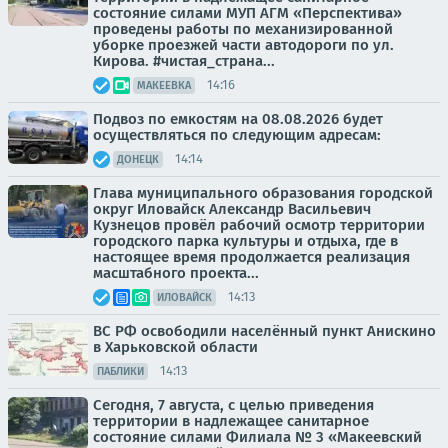
состояние силами МУП АГМ «Перспектива»
проведены работы по механизированной
уборке проезжей части автодороги по ул.
Кирова. #чистая_страна...
14:16
МАКЕЕВКА
Подвоз по емкостям на 08.08.2026 будет
осуществляться по следующим адресам:
14:14
ДОНЕЦК
Глава муниципального образования городской
округ Иловайск Александр Васильевич
Кузнецов провёл рабочий осмотр территории
городского парка культуры и отдыха, где в
настоящее время продолжается реализация
масштабного проекта...
14:13
ИЛОВАЙСК
ВС РФ освободили населённый пункт Анискино
в Харьковской области
14:13
ПАБЛИКИ
Сегодня, 7 августа, с целью приведения
территории в надлежащее санитарное
состояние силами Филиала № 3 «Макеевский