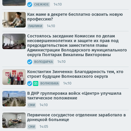
14:10
СНЕЖНОЕ
Как маме в декрете бесплатно освоить новую
профессию?
14:10
ПАБЛИКИ
Состоялось заседание Комиссии по делам
несовершеннолетних и защите их прав под
председательством заместителя главы
Администрации Володарского муниципального
округа Полтарак Викалины Викторовны
14:10
ВОЛОДАРКА
Константин Зинченко: Благодарность тем, кто
строит будущее Волновахского округа
14:10
ВОЛНОВАХА
В ДНР группировка войск «Центр» улучшила
тактическое положение
14:10
СМИ
Первичное сосудистое отделение заработало в
донецкой больнице
14:05
СМИ