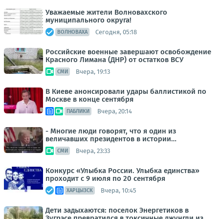
Уважаемые жители Волновахского
муниципального округа!
Сегодня, 05:18
ВОЛНОВАХА
Российские военные завершают освобождение
Красного Лимана (ДНР) от остатков ВСУ
Вчера, 19:13
СМИ
В Киеве анонсировали удары баллистикой по
Москве в конце сентября
Вчера, 20:14
ПАБЛИКИ
- Многие люди говорят, что я один из
величавших президентов в истории…
Вчера, 23:33
СМИ
Конкурс «Улыбка России. Улыбка единства»
проходит с 9 июля по 20 сентября
Вчера, 10:45
ХАРЦЫЗСК
Дети задыхаются: поселок Энергетиков в
Зугрэсе превратился в токсичные джунгли из