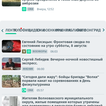
амброзии
Вчера, 12:52
СМИ
ЛЕНТА
ТОП
ОФИЦ.
ВИДЕО
СМИ
ВОЕНКОРЫ
МНЕНИЯ
ПАБЛИКИ
ФОТО
ЛОНГРИДЫ
Евгений Лисицын: Фронтовая сводка по
состоянию на утро субботы, 8 августа:
06:03
ВОЕНКОРЫ
Сергей Лебедев: Вечерне-ночной новостишный
экспресс.
06:00
МНЕНИЯ
"Сегодня дали жару": бойцы бригады "Волки"
порвали канат на соревнованиях в День
физкультурника
05:57
СМИ
Жителям Волновахского муниципального
округа, жилые помещения которых утрачены
или повреждены в результате боевых действий