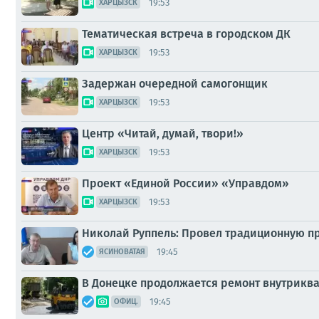
19:53
ХАРЦЫЗСК
Тематическая встреча в городском ДК
19:53
ХАРЦЫЗСК
Задержан очередной самогонщик
19:53
ХАРЦЫЗСК
Центр «Читай, думай, твори!»
19:53
ХАРЦЫЗСК
Проект «Единой России» «Управдом»
19:53
ХАРЦЫЗСК
Николай Руппель: Провел традиционную п
19:45
ЯСИНОВАТАЯ
В Донецке продолжается ремонт внутрикв
19:45
ОФИЦ.