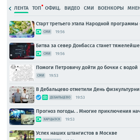
ЛЕНТА
ТОП
ОФИЦ.
ВИДЕО
СМИ
ВОЕНКОРЫ
МНЕ
Старт третьего этапа Народной программы
19:56
СМИ
Битва за север Донбасса станет тяжелейше
19:56
СМИ
Помоги Петровичу дойти до бочки с водой
19:53
СМИ
В Дебальцево отметили День физкультурни
19:53
ДЕБАЛЬЦЕВО
Прогноз погоды. . Многие приключения нач
19:53
ХАРЦЫЗСК
Успех наших штангистов в Москве