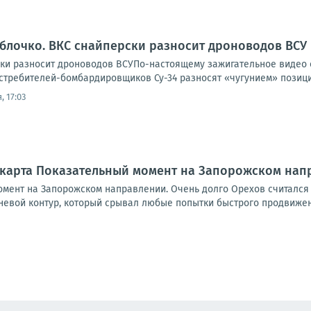
яблочко. ВКС снайперски разносит дроноводов ВСУ
ски разносит дроноводов ВСУПо-настоящему зажигательное видео
требителей-бомбардировщиков Су-34 разносят «чугунием» позиции
, 17:03
#карта Показательный момент на Запорожском нап
омент на Запорожском направлении. Очень долго Орехов считался
евой контур, который срывал любые попытки быстрого продвижения