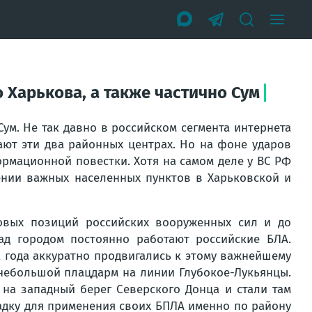
 Харькова, а также частично Сум
ум. Не так давно в российском сегмента интернета
ают эти два районных центрах. Но на фоне ударов
ормационной повестки. Хотя на самом деле у ВС РФ
ении важных населенных пунктов в Харьковской и
довых позиций российских вооруженных сил и до
над городом постоянно работают российские БЛА.
 года аккуратно продвигались к этому важнейшему
 небольшой плацдарм на линии Глубокое-Лукьянцы.
 на западный берег Северского Донца и стали там
адку для применения своих БПЛА именно по району