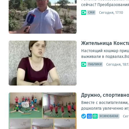
сейчас? Преобразования
Сегодня, 17:10
СМИ
Жительница Конст
Настоящий кошмар пришл
выживали в подвалах.Во
Сегодня, 18:1
ПАБЛИКИ
Дружно, спортивно
Вместе с воспитателями,
дошколята увлеченно игр
Сег
ЯСИНОВАТАЯ