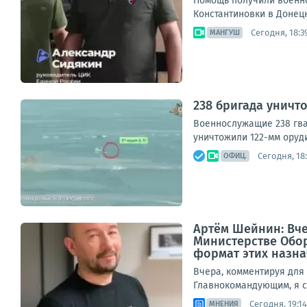
Помощь получили военно
Константиновки в Донец
Сегодня, 18:3
МАНГУШ
238 бригада уничт
Военнослужащие 238 гва
уничтожили 122-мм оруд
Сегодня, 18:
ОФИЦ.
Артём Шейнин: Вч
Министерстве Обор
формат этих назнач
Вчера, комментируя дл
Главнокомандующим, я ср
Сегодня, 19:14
МНЕНИЯ