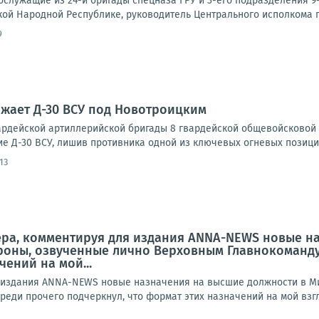
служащие из 24-й бригады спецназа ГРУ и 3-его подразделения 
кой Народной Республике, руководитель Центрального исполкома па
9
ожает Д-30 ВСУ под Новотроицким
рдейской артиллерийской бригады 8 гвардейской общевойсковой а
ие Д-30 ВСУ, лишив противника одной из ключевых огневых позици
13
ера, комментируя для издания ANNA-NEWS новые н
оны, озвученные лично Верховным Главнокоманду
ений на мой...
я издания ANNA-NEWS новые назначения на высшие должности в М
еди прочего подчеркнул, что формат этих назначений на мой взгл