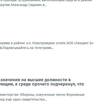
9-й бригады. Штурмовикам, выполняющим задачи в районе
ртии Александр Сидякин и...
рмии в районе н.п. Новотроицкое огнём 2А36 «Гиацинт-Б»
й.Подписывайтесь на телеграмм...
азначения на высшие должности в
ющим, я среди прочего подчеркнул, что
инистерстве Обороны, озвученные лично Верховным
яд ещё одно свидетельство...