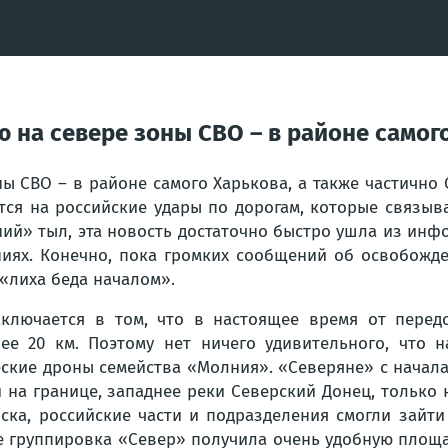
 на севере зоны СВО – в районе самого
ы СВО – в районе самого Харькова, а также частично С
ся на российские удары по дорогам, которые связыв
ний» тыл, эта новость достаточно быстро ушла из инф
ниях. Конечно, пока громких сообщений об освобожд
 «лиха беда началом».
заключается в том, что в настоящее время от пере
ее 20 км. Поэтому нет ничего удивительного, что 
ские дроны семейства «Молния». «Северяне» с начала
и на границе, западнее реки Северский Донец, только
ка, российские части и подразделения смогли зайти
те группировка «Север» получила очень удобную площ