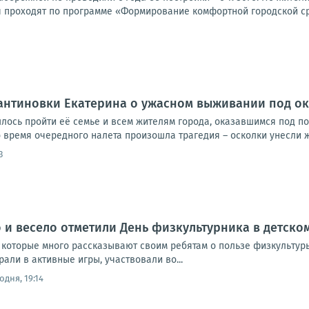
 проходят по программе «Формирование комфортной городской ср
антиновки Екатерина о ужасном выживании под о
ось пройти её семье и всем жителям города, оказавшимся под п
 время очередного налета произошла трагедия – осколки унесли ж
3
 и весело отметили День физкультурника в детско
 которые много рассказывают своим ребятам о пользе физкультуры
али в активные игры, участвовали во...
одня, 19:14