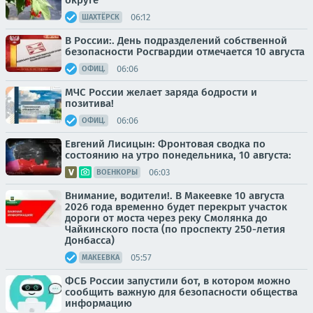
округе
06:12
ШАХТЁРСК
В России:. День подразделений собственной
безопасности Росгвардии отмечается 10 августа
06:06
ОФИЦ.
МЧС России желает заряда бодрости и
позитива!
06:06
ОФИЦ.
Евгений Лисицын: Фронтовая сводка по
состоянию на утро понедельника, 10 августа:
06:03
ВОЕНКОРЫ
Внимание, водители!. В Макеевке 10 августа
2026 года временно будет перекрыт участок
дороги от моста через реку Смолянка до
Чайкинского поста (по проспекту 250-летия
Донбасса)
05:57
МАКЕЕВКА
ФСБ России запустили бот, в котором можно
сообщить важную для безопасности общества
информацию