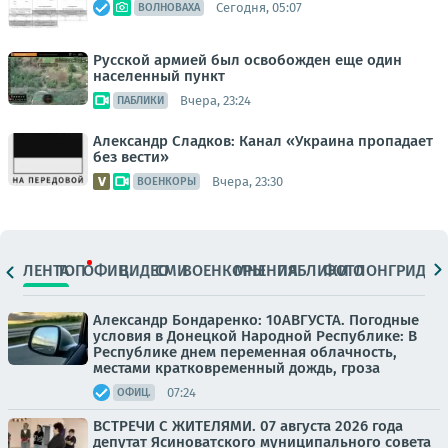
Сегодня, 05:07
ВОЛНОВАХА
Русской армией был освобожден еще один
населенный пункт
Вчера, 23:24
ПАБЛИКИ
Александр Сладков: Канал «Украина пропадает
без вести»
Вчера, 23:30
ВОЕНКОРЫ
ЛЕНТА
ТОП
ОФИЦ.
ВИДЕО
СМИ
ВОЕНКОРЫ
МНЕНИЯ
ПАБЛИКИ
ФОТО
ЛОНГРИДЫ
Александр Бондаренко: 10АВГУСТА. Погодные
условия в Донецкой Народной Республике: В
Республике днем переменная облачность,
местами кратковременный дождь, гроза
07:24
ОФИЦ.
ВСТРЕЧИ С ЖИТЕЛЯМИ. 07 августа 2026 года
депутат Ясиноватского муниципального совета