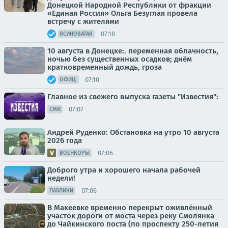
Донецкой Народной Республики от фракции
«Единая Россия» Ольга Безуглая провела
встречу с жителями
07:18
ЯСИНОВАТАЯ
10 августа в Донецке:. переменная облачность,
ночью без существенных осадков; днём
кратковременный дождь, гроза
07:10
ОФИЦ.
Главное из свежего выпуска газеты "Известия":
07:07
СМИ
Андрей Руденко: Обстановка на утро 10 августа
2026 года
07:06
ВОЕНКОРЫ
Доброго утра и хорошего начала рабочей
недели!
07:06
ПАБЛИКИ
В Макеевке временно перекрыт оживлённый
участок дороги от моста через реку Смолянка
до Чайкинского поста (по проспекту 250-летия