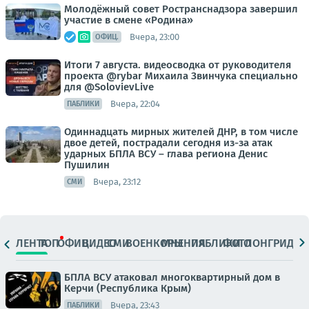
Молодёжный совет Ространснадзора завершил
участие в смене «Родина»
Вчера, 23:00
ОФИЦ.
Итоги 7 августа. видеосводка от руководителя
проекта @rybar Михаила Звинчука специально
для @SolovievLive
Вчера, 22:04
ПАБЛИКИ
Одиннадцать мирных жителей ДНР, в том числе
двое детей, пострадали сегодня из-за атак
ударных БПЛА ВСУ – глава региона Денис
Пушилин
Вчера, 23:12
СМИ
ЛЕНТА
ТОП
ОФИЦ.
ВИДЕО
СМИ
ВОЕНКОРЫ
МНЕНИЯ
ПАБЛИКИ
ФОТО
ЛОНГРИДЫ
БПЛА ВСУ атаковал многоквартирный дом в
Керчи (Республика Крым)
Вчера, 23:43
ПАБЛИКИ