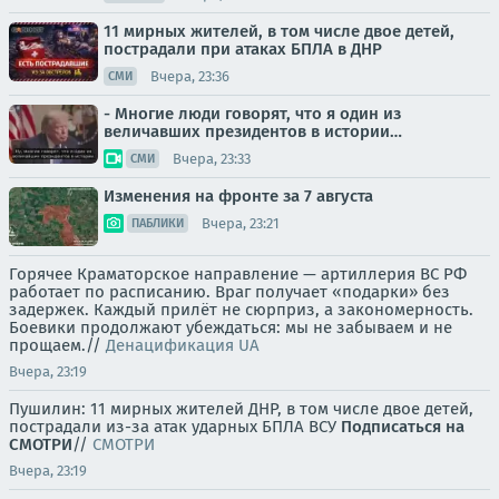
11 мирных жителей, в том числе двое детей,
пострадали при атаках БПЛА в ДНР
Вчера, 23:36
СМИ
- Многие люди говорят, что я один из
величавших президентов в истории…
Вчера, 23:33
СМИ
Изменения на фронте за 7 августа
Вчера, 23:21
ПАБЛИКИ
Горячее Краматорское направление — артиллерия ВС РФ
работает по расписанию. Враг получает «подарки» без
задержек. Каждый прилёт не сюрприз, а закономерность.
Боевики продолжают убеждаться: мы не забываем и не
прощаем.//
Денацификация UA
Вчера, 23:19
Пушилин: 11 мирных жителей ДНР, в том числе двое детей,
пострадали из-за атак ударных БПЛА ВСУ
Подписаться на
СМОТРИ
//
СМОТРИ
Вчера, 23:19